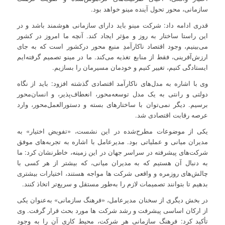
سازمانی، محور تحول آینده مینو خواهد بود.
قدری ادامه داد: شرکت مینو باید دارای سازمانی هوشمند باشد و در
این راستا ساختار به روز و مؤثر ایجاد کند. آنچه ما امروز در کشور
می‌بینیم، وجود اقتصاد ناکارآمدِ منبع محور درکشور است که به جای
ارزش‌آفرینی، فقط از منابع تغذیه می‌کند. ما در مینو تصمیم گرفته‌ایم
ایستادگی کنیم، تغییر کنیم و خودمان مسیرمان را بسازیم.
وی با اشاره به مدل‌های ناکارآمد اقتصادی گذشته افزود: باید از نگاه
دولتی و رانتی به یک مدل توسعه‌محور، انعطاف‌پذیر، و انسان‌محور
برسیم. دیگر نمی‌توان با ساختارهای بسته و دستورالعمل‌محور، وارد
عرصه رقابت اقتصادی شد.
یکی از موضوعات مطرح‌شده در این نشست، «تفویض اختیار» به
مدیران میانی و عملیاتی بود. مدیرعامل با اشاره به تجربه‌های موفق
شرکت‌های پیشرفته در سراسر جهان در این زمینه، خاطرنشان کرد: ما
به دنبال آن هستیم که به مدیران میانی‌، که بیشتر از هر کسی با
چالش‌های روزمره و واقعی شرکت ها مواجه هستند، اختیارات بیشتری
بدهیم تا بتوانند تصمیمات لازم را به‌طور مستقل و سریع‌تر اتخاذ کنند.
در بخش دیگری از سخنان مدیرعامل، «فرهنگ سازمانی» به‌عنوان یکی
از ارکان اساسی پیشرفت و رشد شرکت ها مورد بحث قرار گرفت. وی
تأکید کرد: فرهنگ سازمانی هر شرکت، محیط کاری آن را به وجود