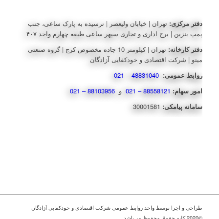
دفتر مرکزی:
تهران | خیابان ولیعصر | نرسیده به پارک ساعی، جنب
پمپ بنزین | برج اداری و تجاری سپهر ساعی طبقه چهارم واحد ۴۰۷
دفتر کارخانه:
تهران | کیلومتر 10 جاده مخصوص کرج | گروه صنعتی
مینو | شرکت اقتصادی و خودکفایی آزادگان
روابط عمومی:
48831040 – 021
امور سهام:
88558121 – 021
و
88103956 – 021
سامانه پیامکی:
30001581
طراحی و اجرا توسط واحد روابط عمومی شرکت اقتصادی و خودکفایی آزادگان -
©2020 کلیه حقوق محفوظ می‌باشد