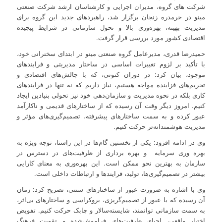
شرکت های گروه، مدیران اجرایی و کارشناسان ارشد شرکت صنعتی
مینو در خرمدره زنجان برگزار شد، راهبردهای جدید این گروه برای
مدیریت بهینه، بهره‌وری بالا و تحول سازمانی در شرایط پیچیده
اقتصادی کشور مورد بررسی قرار گرفت.
حمیدرضا قدری، مدیرعامل گروه صنعتی مینو در ابتدای سخنرانی خود،
با تأکید بر لزوم تغییرات اساسی در ساختار مدیریتی و فرایندهای
موجود، بیان کرد: در دوران کنونی، که با چالش‌های اقتصادی و
تحریم‌های فزاینده مواجه هستیم، نیاز داریم که نه تنها در فرایندهای
کاری بلکه در نحوه مدیریت و سازمان‌دهی خود نیز تحولی بنیادین ایجاد
کنیم. امروز دیگر وقت آن رسیده که از ساختارهای قدیمی و ناکارآمد
عبور کرده و به سمت ساختارهای پیشرفته، تصمیم‌گیری‌های مؤثر و
مدیریت هوشمندانه‌تر حرکت کنیم.
وی در ادامه افزود: یکی از نخستین گام‌ها در این راستا، توجه ویژه به
بهره وری سرمایه و بهره برداری از ظرفیت‌های در دسترس در
سازمان به بهترین نحو ممکن است. این بهره‌وری به معنای کارایی
بیشتر در تصمیم‌گیری‌ها، تولید، فرایندها و ارتباطات داخلی است.
وی با اشاره به ضرورت عبور از ساختارهای سنتی، تصریح کرد: زمان
آن رسیده که با عبور از تصمیم‌گریزی، بروکراسی و ساختارهای بی‌اثر،
به سمت سازمانی توانمند، شایسته‌سالار و چابک حرکت کنیم. تفویض
اختیار واقعی، احیای ظرفیت‌های فراموش‌شده و تقویت فرهنگ