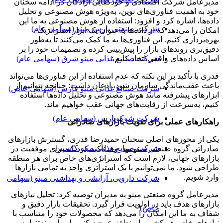
مدیرعامل شرکت اقتصادی و خودکفایی آزادگان در ادامه سخنان
خود به اهمیت فناوری‌های نوین، به‌ویژه هوش مصنوعی و تحلیل
داده‌ها، اشاره کرد و افزود: استفاده از هوش مصنوعی به ما این
شرکت صنعتی پارس مینو (سهامی عام)
امکان را می‌دهد که از داده‌ها به‌عنوان یک ابزار استراتژیک
بهره‌برداری کنیم. این فناوری‌ها به ما کمک می‌کنند تا به‌طور
دقیق‌تری روندهای بازار را پیش‌بینی کرده و تصمیمات خود را بر
اساس داده‌های واقعی اتخاذ کنیم.
شرکت صنایع غذایی مینو شرق (سهامی عام)
قدری با تأکید بر این نکته که عدم استفاده از این فناوری‌ها می‌تواند
باعث عقب‌ماندگی سازمان شود، اذعان داشت: چنانچه نتوانیم از
شرکت صنایع غذایی مینو فارس (سهامی خاص)
ابزارهای پیشرفته مانند هوش مصنوعی و تحلیل داده‌ها استفاده
کنیم، به‌سرعت از رقابت‌های جهانی عقب خواهیم ماند.
شرکت شوکوپارس (سهامی عام)
راهکارهای عملی برای تقویت بازارهای صادراتی
یکی از محورهای اصلی سخنان حمیدرضا قدری، گسترش بازارهای
شرکت صنایع غذایی مینو کاسپین
صادراتی گروه صنعتی مینو بود. وی تأکید کرد که برای موفقیت در
بازارهای جهانی، لازم است که استراتژی‌های خاص برای هر منطقه
طراحی شود. ما نمی‌توانیم با یک استراتژی واحد به تمامی بازارها
وارد شویم.
شرکت دارویی، آرایشی و بهداشتی مینو (سهامی
مدیرعامل گروه صنعتی مینو به مدیران توصیه کرد: تحلیل نیازهای
بازارهای هدف باید در اولویت قرار گیرد. تحقیقات بازار دقیق و
خاص)
شفاف به ما این امکان را می‌دهد که محصولات خود را متناسب با
نیازهای خاص هر کشور یا منطقه عرضه کنیم. این امر نه‌تنها به