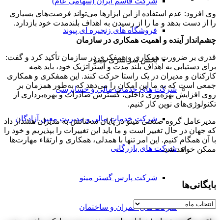
شرکت قاسم ایران (سهامی عام)
وی افزود: عدم استفاده از این ابزارها می‌تواند فرصت‌های بسیاری
را از دست بدهد و ما را از رسیدن به اهداف بلندمدت خود بازدارد.
فروشگاه های زنجیره ای پیوند
چشم‌انداز آینده و اهمیت همکاری در سازمان
قدری بر ضرورت همکاری و همفکری در سازمان تأکید کرد و گفت:
پخش سراسری مینو
برای دستیابی به اهداف بلند مدت و استراتژیک خود، باید همه
کارکنان و مدیران در یک راستا حرکت کنند. این همفکری و همکاری
جمعی است که به ما این امکان را می‌دهد که به‌طور همزمان بر
شرکت های خدمات مالی و حسابرسی
روی افزایش بهره‌وری داخلی، گسترش صادرات و بهره‌برداری از
تکنولوژی‌های نوین کار کنیم.
شرکت خدمات مالی و مدیریت معین آزادگان
مدیرعامل گروه صنعتی مینو در پایان سخنانش به مدیران هشدار داد
که جهان در حال تغییر است و ما باید این تغییرات را بپذیریم و خود را
با آن همگام کنیم. این امر تنها با همدلی، همکاری و ارتقاء مهارت‌ها
شرکت های بازرگانی
ممکن خواهد شد.
شرکت پارس گستر مینو
بایگانی‌ها
بایگانی‌ها
شرکت های عمران و ساختمان