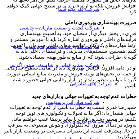
افزایش فروش، بلکه به ارتقاء برند ما در سطح جهانی کمک خواهد
شرکت قند مینو فسا
کرد.
ضرورت بهینه‌سازی بهره‌وری داخلی
شرکت کشت و صنعت ماریان – چاشنی
قدری در بخش دیگری از سخنان خود، به اهمیت بهینه‌سازی
فرآیندهای داخلی و بهره‌وری اشاره کرد: باید با آموزش مستمر و
ارتقا مهارت‌های کارکنان، توانمندی‌های داخلی سازمان را تقویت
شرکت صنایع چاپ و بسته بندی تندیس مینو
کنیم. همچنین، سیستم‌های مدیریتی و فرآیندهای داخلی باید به
گونه‌ای طراحی شوند که از منابع به‌طور بهینه استفاده شود.
شرکت صنایع غذایی و آشامیدنی مینو زاگرس
او در ادامه افزود: افزایش بهره‌وری باید در تمامی سطوح سازمانی
از جمله در بخش‌های تولید، فروش و مدیریت منابع انسانی صورت
گیرد تا بتوانیم به‌طور پایدار در بازار رقابتی جهانی حضور داشته
شرکت های صادراتی
باشیم.
خطرات عدم توجه به تغییرات جهانی و بازارهای جدید
شرکت صادراتی پرسوئیس
حمیدرضا قدری نسبت به خطرات ناشی از عدم توجه به تغییرات
جهانی هشدار داد: اگر ما به تحولات و تکنولوژی‌های نوین توجه
نکنیم، در مسیر رشد و رقابت با سایر برندها عقب خواهیم ماند.
شرکت های توزیع و پخش
به‌ویژه در دنیای امروز، که تکنولوژی و هوش مصنوعی به سرعت
در حال پیشرفت است، این تغییرات به‌سرعت بر وضعیت بازار تأثیر
می‌گذارند.