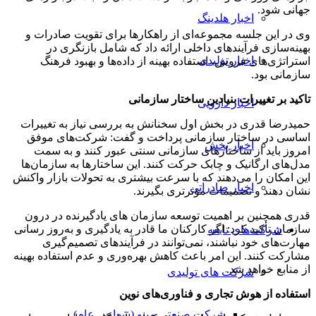
جهانی شود.
اخبار هلدینگ
وی در این جلسه مجموعه‌ای از راهکارها برای تقویت صادرات و
بهینه‌سازی فرآیندهای داخلی ارائه داد که شامل بازنگری در
اخبار تولیدی
استراتژی‌های فروش، استفاده بهینه از داده‌ها و بهبود فرهنگ
سازمانی بود.
تاکید بر تغییرات بنیادین ساختار سازمانی
اخبار دارویی
حمیدرضا قدری در بخش اول سخنانش به بررسی نیاز به تغییرات
اساسی در ساختار سازمانی پرداخت و گفت: شرکت‌های موفق
اخبار پخش
امروز باید از ساختارهای سازمانی سنتی عبور کنند و به سمت
مدل‌های ارگانیک و چابک حرکت کنند. این ساختارها به سازمان‌ها
این امکان را می‌دهند که با سرعت بیشتری به تحولات بازار واکنش
اخبار صادراتی
نشان دهند و تصمیمات مؤثرتری بگیرند.
قدری همچنین بر اهمیت توسعه سازمان های یادگیرنده در درون
سازمان تأکید کرد: اگر کارکنان ما قادر به یادگیری و به‌روز رسانی
شرکت‌های تابعه
مهارت‌های خود نباشند، نمی‌توانند در فرآیندهای تصمیم‌گیری
مشارکت کنند. این امر باعث کاهش بهره‌وری و عدم استفاده بهینه
از منابع خواهد شد.
شرکت های تولیدی
استفاده از هوش تجاری و فناوری‌های نوین
شرکت صنعتی مینو (سهامی عام)