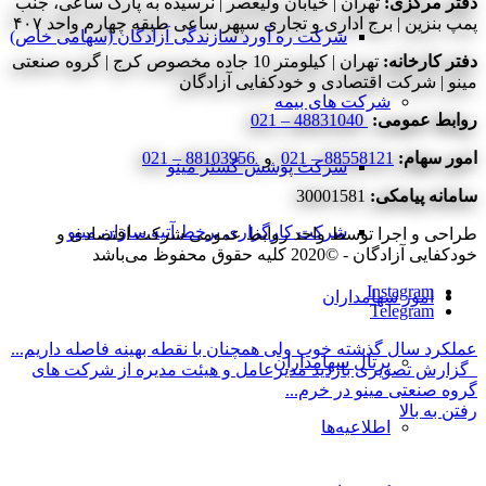
دفتر مرکزی:
تهران | خیابان ولیعصر | نرسیده به پارک ساعی، جنب
پمپ بنزین | برج اداری و تجاری سپهر ساعی طبقه چهارم واحد ۴۰۷
شرکت ره آورد سازندگی آزادگان (سهامی خاص)
دفتر کارخانه:
تهران | کیلومتر 10 جاده مخصوص کرج | گروه صنعتی
مینو | شرکت اقتصادی و خودکفایی آزادگان
شرکت های بیمه
روابط عمومی:
48831040 – 021
امور سهام:
88558121 – 021
و
88103956 – 021
شرکت پوشش گستر مینو
سامانه پیامکی:
30001581
شرکت کارگزاری برخط آتیه سازان مینو
طراحی و اجرا توسط واحد روابط عمومی شرکت اقتصادی و
خودکفایی آزادگان - ©2020 کلیه حقوق محفوظ می‌باشد
Instagram
امور سهامداران
Telegram
عملکرد سال گذشته خوب ولی همچنان با نقطه بهینه فاصله داریم...
پرتال سهامداران
گزارش تصویری بازدید مدیرعامل و هیئت مدیره از شرکت های
گروه صنعتی مینو در خرم...
رفتن به بالا
اطلاعیه‌ها