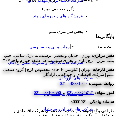
شرکت قاسم ایران (سهامی عام)
(گروه صنعتی مینو)
فروشگاه های زنجیره ای پیوند
پخش سراسری مینو
بایگانی‌ها
بایگانی‌ها
شرکت های خدمات مالی و حسابرسی
دفتر مرکزی:
تهران | خیابان ولیعصر | نرسیده به پارک ساعی، جنب
پمپ بنزین | برج اداری و تجاری سپهر ساعی طبقه چهارم واحد ۴۰۷
شرکت خدمات مالی و مدیریت معین آزادگان
دفتر کارخانه:
تهران | کیلومتر 10 جاده مخصوص کرج | گروه صنعتی
مینو | شرکت اقتصادی و خودکفایی آزادگان
شرکت های بازرگانی
روابط عمومی:
48831040 – 021
امور سهام:
88558121 – 021
و
88103956 – 021
شرکت پارس گستر مینو
سامانه پیامکی:
30001581
شرکت های عمران و ساختمان
طراحی و اجرا توسط واحد روابط عمومی شرکت اقتصادی و
خودکفایی آزادگان - ©2020 کلیه حقوق محفوظ می‌باشد