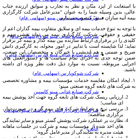
با استعانت از ایزد منّان و نظر به تجارب و سوابق ارزنده جناب
عالی، بدین وسیله شما را به عنوان “مدیرعامل شرکت کارگزاری
بیمه آتیه سازان مینو” منصوب می­نمایم.
شرکت صنعتی پارس مینو (سهامی عام)
با توجه به تنوع خدمات بیمه ای و سلایق متفاوت بیمه گذاران اعم از
حقیقی و حقوقی، شرکت کارگزاری بیمه می تواند نقشی مهم و
شرکت صنایع غذایی مینو شرق (سهامی عام)
کلیدی را در برقراری ارتباط سازنده بین بيمه گذار و بيمه گر برقرار
نماید؛ لذا شایسته است با تدابیر در امور محوله، به کارگیری دانش
صریح و ضمنی و هم اندیشی با خبرگان و متخصصان این صنعت،
شرکت صنایع غذایی مینو فارس (سهامی خاص)
ضمن توجه جدی به اجرای تمام سیاست ها و دستورالعمل های
اجرایی مربوطه، نسبت به موارد ذیل دقت نظر ویژه ای داشته
باشید.
شرکت شوکوپارس (سهامی عام)
۱. ایجاد امکان مقایسه خدمات مؤسسات بیمه و مشاوره تخصصی
به شرکت های تابعه گروه صنعتی مینو؛
شرکت صنایع غذایی مینو کاسپین
ارزیابی ریسک شرکت های تابعه گروه جهت اخذ پوشش بیمه
ای مناسب؛
بررسی نرخ و شرایط شرکت های بیمه گر و در صورت نیاز،
شرکت دارویی، آرایشی و بهداشتی مینو (سهامی
برگزاری مناقصه؛
نظارت بر عملکرد شرکت پوشش گستر مینو و سایر نمایندگی
های اخذ شده از مؤسسات بیمه و شرکت در جلسات ماهانه
خاص)
هیئت مدیره به نمایندگی از مدیرعامل گروه؛
عقد قرارداد با مؤسسات بیمه به منظور دریافت خدمات بیمه