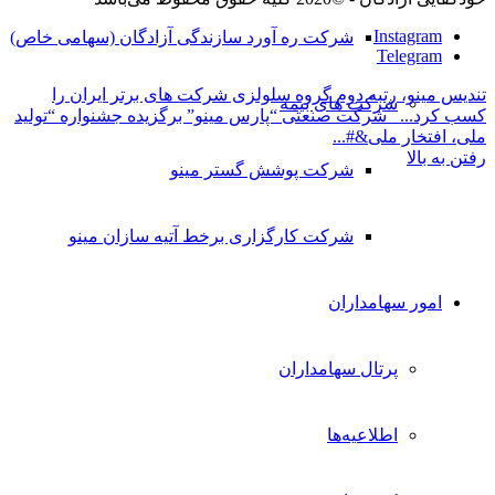
Instagram
شرکت ره آورد سازندگی آزادگان (سهامی خاص)
Telegram
تندیس مینو، رتبه دوم گروه سلولزی شرکت های برتر ایران را
شرکت های بیمه
کسب کرد...
شرکت صنعتی “پارس مینو” برگزیده جشنواره “تولید
ملی، افتخار ملی&#...
رفتن به بالا
شرکت پوشش گستر مینو
شرکت کارگزاری برخط آتیه سازان مینو
امور سهامداران
پرتال سهامداران
اطلاعیه‌ها