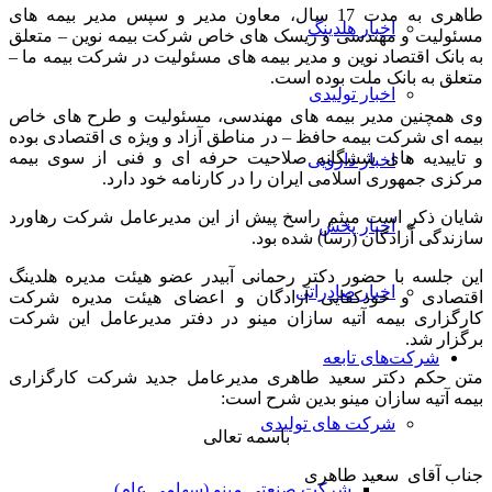
طاهری به مدت 17 سال، معاون مدیر و سپس مدیر بیمه های
اخبار هلدینگ
مسئولیت و مهندسی و ریسک های خاص شرکت بیمه نوین – متعلق
به بانک اقتصاد نوین و مدیر بیمه های مسئولیت در شرکت بیمه ما –
متعلق به بانک ملت بوده است.
اخبار تولیدی
وی همچنین مدیر بیمه های مهندسی، مسئولیت و طرح های خاص
بیمه ای شرکت بیمه حافظ – در مناطق آزاد و ویژه ی اقتصادی بوده
و تاییدیه های ششگانه صلاحیت حرفه ای و فنی از سوی بیمه
اخبار دارویی
مرکزی جمهوری اسلامی ایران را در کارنامه خود دارد.
شایان ذکر است میثم راسخ پیش از این مدیرعامل شرکت رهاورد
اخبار پخش
سازندگی آزادگان (رسا) شده بود.
این جلسه با حضور دکتر رحمانی آبیدر عضو هیئت مدیره هلدینگ
اخبار صادراتی
اقتصادی و خودکفایی آزادگان و اعضای هیئت مدیره شرکت
کارگزاری بیمه آتیه سازان مینو در دفتر مدیرعامل این شرکت
برگزار شد.
شرکت‌های تابعه
متن حکم دکتر سعید طاهری مدیرعامل جدید شرکت کارگزاری
بیمه آتیه سازان مینو بدین شرح است:
شرکت های تولیدی
باسمه تعالی
جناب آقای سعید طاهری
شرکت صنعتی مینو (سهامی عام)