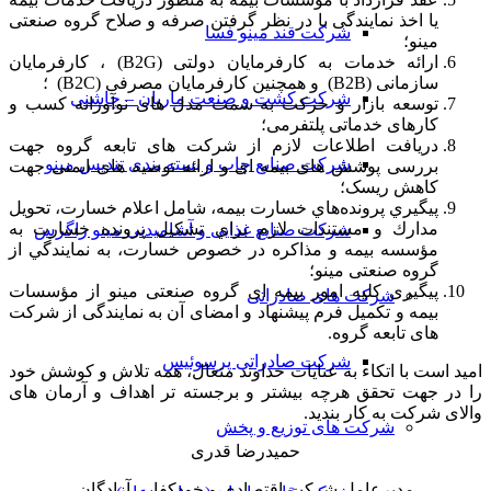
یا اخذ نمایندگی با در نظر گرفتن صرفه و صلاح گروه صنعتی
شرکت قند مینو فسا
مینو؛
ارائه خدمات به کارفرمایان دولتی (B2G) ، کارفرمایان
سازمانی (B2B) و همچنین کارفرمایان مصرفی (B2C) ؛
شرکت کشت و صنعت ماریان – چاشنی
توسعه بازار و حرکت به سمت مدل های نوآورانه کسب و
کارهای خدماتی پلتفرمی؛
دريافت اطلاعات لازم از شر‌کت های تابعه گروه جهت
شرکت صنایع چاپ و بسته بندی تندیس مینو
بررسی پوشش های بیمه ای و ارائه توصیه های ایمنی جهت
کاهش ریسک؛
پيگيري پرونده‌هاي خسارت بيمه، شامل اعلام خسارت، تحويل
مدارك و مستندات لازم براي تشكيل پرونده خسارت به
شرکت صنایع غذایی و آشامیدنی مینو زاگرس
مؤسسه بيمه و مذاکره در خصوص خسارت، به نمايندگي از
گروه صنعتی مینو؛
پیگیری کلیه امور بیمه ای گروه صنعتی مینو از مؤسسات
شرکت های صادراتی
بیمه و تکمیل فرم پیشنهاد و امضای آن به نمایندگی از شرکت
های تابعه گروه.
شرکت صادراتی پرسوئیس
امید است با اتکاء به عنایات خداوند متعال، همه تلاش و کوشش خود
را در جهت تحقق هرچه بیشتر و برجسته تر اهداف و آرمان های
والای شرکت به کار بندید.
شرکت های توزیع و پخش
حمیدرضا قدری
مدیرعامل شرکت اقتصادی و خودکفایی آزادگان