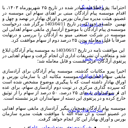
اخبار هلدینگ
احتراما؛ پیرو اطلاعیه صادر شده در تاریخ ۲۵ شهریورماه ۱۴۰۳، با
اقدام موسسه پیام آزادگان مبنی بر اهدای سهام این موسسه در
غصینو، هیئت مدیره سازمان بورس و اوراق بهادار در نهصد و چهل و
نهمین جلسه‌ی خود که در تاریخ 1403/04/11 برگزار شد، درخواست
اخبار تولیدی
موسسه‌ی پیام آزادگان با موضوع آزادسازی مابقی سهام اهدایی این
موسسه در شرکت صنعتی مینو به آزادگان را بررسی و درنهایت
صرفاً با قابل معامله بودن ۲۵ درصد دوم از سهام موافقت کرد.
اخبار دارویی
این موافقت نامه در تاریخ 1403/06/17 به موسسه پیام آزادگان ابلاغ
شد و متعاقب آن تشریفات اداری آن انجام گرفت و سهام اهدایی در
اخبار پخش
پرتفوی آزادگان عزیز نشست و قابل معامله شد؛
اخیرا پیرو مکاتبات گذشته، موسسه پیام آزادگان برای آزادسازی
اخبار صادراتی
مابقی سهام اهدایی این موسسه مکاتبه ای با سازمان بورس و
اوراق بهادار داشته است که با پیگیری موضوع مشخص شده است
که سپرده گذاری مرکزی در نوبت دوم آزادسازی سهام، برای عده
ای از سهامداران به جای ۲۵ درصد، ۵۰ درصد از سهام را از توثیق
شرکت‌های تابعه
خارج کرده و در پرتفوی این دسته از سهامداران عزیز نشسته است.
موسسه پیام آزادگان همچنان پیگیر آزادسازی مابقی سهام اهدایی
شرکت های تولیدی
در غصینو است و ان شاء الله با موافقت هیئت مدیره سازمان
بورس و اوراق بهادار این کار انجام خواهد گرفت.
شرکت صنعتی مینو (سهامی عام)