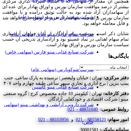
همچنین آن مقدار از سهامی که با اشتباه سپرده گذاری مرکزی
بیشتر از درصد موافقت سازمان بورس و اوراق بهادار برای عده ای
از سهامداران آزاد شده بود به حالت توثیق درآمده و با موافقت
شرکت صنعتی پارس مینو (سهامی عام)
سازمان بورس برای همه سهامداران عزیز از توثیق خارج خواهد شد
و قابل معامله خواهد بود.
شایان ذکر است موسسه پیام آزادگان از آغاز خواهان آزادسازی
شرکت صنایع غذایی مینو شرق (سهامی عام)
تمام سهام اهدایی در نماد غصینو بود و آزادسازی تدریجی آن حسب
سیاست سازمان بورس و اوراق بهادار است.
شرکت صنایع غذایی مینو فارس (سهامی خاص)
بایگانی‌ها
بایگانی‌ها
شرکت شوکوپارس (سهامی عام)
دفتر مرکزی:
تهران | خیابان ولیعصر | نرسیده به پارک ساعی، جنب
پمپ بنزین | برج اداری و تجاری سپهر ساعی طبقه چهارم واحد ۴۰۷
شرکت صنایع غذایی مینو کاسپین
دفتر کارخانه:
تهران | کیلومتر 10 جاده مخصوص کرج | گروه صنعتی
مینو | شرکت اقتصادی و خودکفایی آزادگان
شرکت دارویی، آرایشی و بهداشتی مینو (سهامی
روابط عمومی:
48831040 – 021
امور سهام:
88558121 – 021
و
88103956 – 021
خاص)
سامانه پیامکی:
30001581