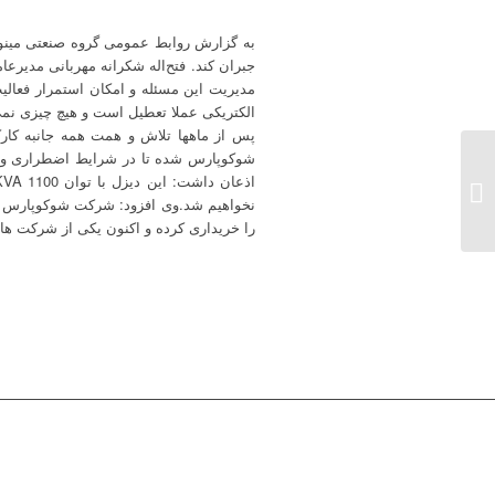
به گزارش روابط عمومی گروه صنعتی مینو، ا
جبران کند.
فتح‌اله شکرانه مهربانی مدیرع
مدیریت این مسئله و امکان استمرار فعالیت
الکتریکی عملا تعطیل است و هیچ چیزی نمی 
پس از ماهها تلاش و همت همه ‌جانبه کا
شوکوپارس شده تا در شرایط اضطراری و اوج 
تولید دوباره شکلات سکه
ای شوکوپارس پس از ۲۰
نخواهیم شد.
وی افزود:
سال...
را خریداری کرده و اکنون یکی از شرکت ها