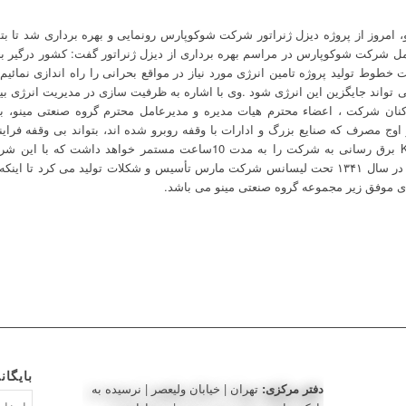
مروز از پروژه دیزل ژنراتور شرکت شوکوپارس رونمایی و بهره برداری شد تا بتوان
امل شرکت شوکوپارس در مراسم بهره برداری از دیزل ژنراتور گفت: کشور درگیر ب
 خطوط تولید پروژه تامین انرژی مورد نیاز در مواقع بحرانی را راه اندازی نمائیم
تواند جایگزین این انرژی شود .
وی با اشاره به ظرفیت سازی در مدیریت انرژی بیان 
رکنان شرکت ، اعضاء محترم هیات مدیره و مدیرعامل محترم گروه صنعتی مینو، 
مصرف که صنایع بزرگ و ادارات با وقفه روبرو شده اند، بتواند بی وقفه فرایند ت
اذعان داشت: این دیزل با توان 1100 KVA برق رسانی به شرکت را به مدت 10سا
ی موفق زیر مجموعه گروه صنعتی مینو می باشد.
بایگان
دفتر مرکزی:
تهران | خیابان ولیعصر | نرسیده به
بایگانی‌ه