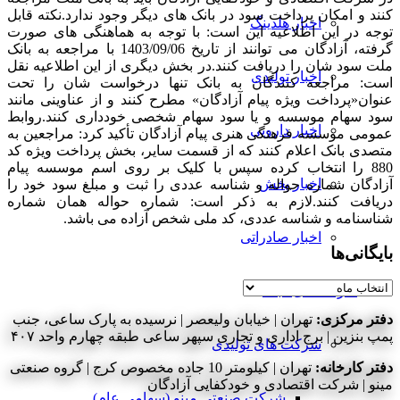
کنند و امکان پرداخت سود در بانک های دیگر وجود ندارد.
نکته قابل
اخبار هلدینگ
توجه در این اطلاعیه این است: با توجه به هماهنگی های صورت
گرفته، آزادگان می توانند از تاریخ 1403/09/06 با مراجعه به بانک
ملت سود شان را دریافت کنند.
در بخش دیگری از این اطلاعیه نقل
اخبار تولیدی
است: مراجعه کنندگان به بانک تنها درخواست شان را تحت
عنوان«پرداخت ویژه پیام آزادگان» مطرح کنند و از عناوینی مانند
سود سهام موسسه و یا سود سهام شخصی خودداری کنند.
روابط
اخبار دارویی
عمومی موسسه فرهنگی هنری پیام آزادگان تأکید کرد: مراجعین به
متصدی بانک اعلام کنند که از قسمت سایر، بخش پرداخت ویژه کد
880 را انتخاب کرده سپس با کلیک بر روی اسم موسسه پیام
اخبار پخش
آزادگان شماره حواله و شناسه عددی را ثبت و مبلغ سود خود را
دریافت کنند.
لازم به ذکر است: شماره حواله همان شماره
شناسنامه و شناسه عددی، کد ملی شخص آزاده می باشد.
اخبار صادراتی
بایگانی‌ها
بایگانی‌ها
شرکت‌های تابعه
دفتر مرکزی:
تهران | خیابان ولیعصر | نرسیده به پارک ساعی، جنب
پمپ بنزین | برج اداری و تجاری سپهر ساعی طبقه چهارم واحد ۴۰۷
شرکت های تولیدی
دفتر کارخانه:
تهران | کیلومتر 10 جاده مخصوص کرج | گروه صنعتی
مینو | شرکت اقتصادی و خودکفایی آزادگان
شرکت صنعتی مینو (سهامی عام)