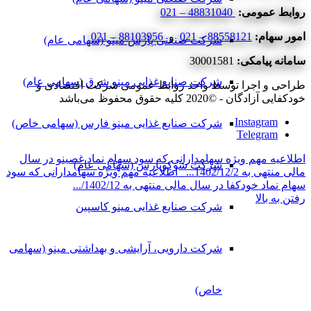
روابط عمومی:
48831040 – 021
امور سهام:
88558121 – 021
و
88103956 – 021
شرکت صنعتی پارس مینو (سهامی عام)
سامانه پیامکی:
30001581
شرکت صنایع غذایی مینو شرق (سهامی عام)
طراحی و اجرا توسط واحد روابط عمومی شرکت اقتصادی و
خودکفایی آزادگان - ©2020 کلیه حقوق محفوظ می‌باشد
Instagram
شرکت صنایع غذایی مینو فارس (سهامی خاص)
Telegram
اطلاعیه مهم ویژه سهامدارانی که سود سهام نماد غصینو در سال
شرکت شوکوپارس (سهامی عام)
مالی منتهی به 1402/12/2...
اطلاعیه مهم ویژه سهامدارانی که سود
سهام نماد خودکفا در سال مالی منتهی به 1402/12/...
رفتن به بالا
شرکت صنایع غذایی مینو کاسپین
شرکت دارویی، آرایشی و بهداشتی مینو (سهامی
خاص)