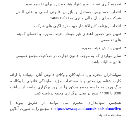
تصمیم گیری نسبت به پیشنهاد هیئت مدیره برای تقسیم سود.
انتخاب حسابرس مستقل و بازرس قانونی اصلی و علی البدل
شرکت برای سال مالی منتهی به 1403/12/30.
انتخاب روزنامه کثیرالانتشار جهت درج آگهی­ های شرکت.
تعیین حق حضور اعضای غیر موظف هیئت مدیره و اعضای کمیته­
های تخصصی.
تعیین پاداش هیئت مدیره.
سایر مواردی که به موجب قانون تجارت در صلاحیت مجمع عمومی
عادی سالیانه باشد.
سهامداران محترم و یا نمایندگان و وکلای قانونی آنان می­توانند با ارائه
کارت شناسایی معتبر و با مستندات مؤید نمایندگی قانونی یا وکالت،
برگ ورود به جلسه مجمع مذکور را در روز برگزاری جلسه از ساعت
8:00 تا 11:00 صبح در محل برگزاری مجمع دریافت کنند.
همچنین سهامداران محترم می ­توانند از طریق پیوند (
https://www.aparat.com/khodkafaee/live
) مجمع را به صورت آنلاین
مشاهده نمایند.