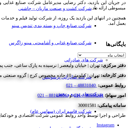
در جریان این بازدید، دکتر رضایی مدیرعامل شرکت صنایع غذایی
مبسوطی ارائه داد.
شرکت کشت و صنعت ماریان – چاشنی
همچنین در انتهای این بازدید یک روزه، از شرکت تولید فیلم و خدما
بعمل آمد.
شرکت صنایع چاپ و بسته بندی تندیس مینو
شرکت صنایع غذایی و آشامیدنی مینو زاگرس
بایگانی‌ها
بایگانی‌ها
شرکت های صادراتی
دفتر مرکزی:
تهران | خیابان ولیعصر | نرسیده به پارک ساعی، جنب پمپ
دفتر کارخانه:
تهران | کیلومتر 10 جاده مخصوص کرج | گروه صنعتی مینو | شرکت اقتصادی و خودکفایی آزادگان
شرکت صادراتی پرسوئیس
روابط عمومی:
48831040 – 021
شرکت های توزیع و پخش
امور سهام:
88558121 – 021
و
88103956 – 021
سامانه پیامکی:
30001581
شرکت قاسم ایران (سهامی عام)
طراحی و اجرا توسط واحد روابط عمومی شرکت اقتصادی و خودکفایی آزادگان - ©2020 کلیه حق
Instagram