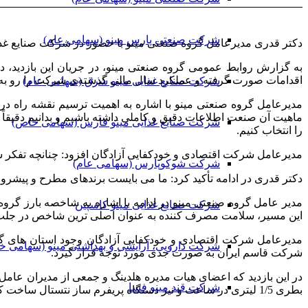
شرکت صنعتی پارس مینو (سهامی عام)
دکتر قدری مدیرعامل گروه صنعتی مینو با حضور در شرکت صنایع غذا
به گزارش روابط عمومی گروه صنعتی مینو، در جریان این بازدید،
اقدامات صورت گرفته و عملکرد سال مالی گذشته‌ی شرکت را رو به به
شرکت صنایع غذایی مینو شرق (سهامی عام)
مدیرعامل گروه صنعتی مینو با اشاره به اهمیت ترسیم نقشه راه در
ماهیت آن صنعت اطلاعات دقیق و کاملی داشته باشیم و بدانیم دقیقاً
شرکت صنایع غذایی مینو فارس (سهامی خاص)
را انتخاب کنیم.
مدیرعامل شرکت اقتصادی و خودکفایی آزادگان افزود: چنانچه تفکر 
شرکت شوکوپارس (سهامی عام)
دکتر قدری در ادامه تأکید کرد: ما می بایست برندهای مطرح و پیشرو در
مدیر عامل گروه صنعتی مینو در ادامه با اشاره به شاخصه بارز گر
شرکت صنایع غذایی مینو کاسپین
این مسیر، سلامت مصرف کننده به عنوان اصلی ترین شاخص در جلب رض
مدیرعامل شرکت اقتصادی و خودکفایی آزادگان وجود استان های گرم
شرکت دارویی، آرایشی و بهداشتی مینو (سهامی خ
شرکت قاسم ایران به صورت جدی مورد توجه قرار گیرد.
شرکت قند مینو فسا
بطری 1/5 لیتری در ساعت و نیز دستگاه پریفرم ساز نتستال ساخت کشور سوئیس با خرید قالب پریفرم ساز از کشور ایتالیا و نیز سیستم تصفیه پساب کارخانه، افتتاح و به بهره برداری رسید.