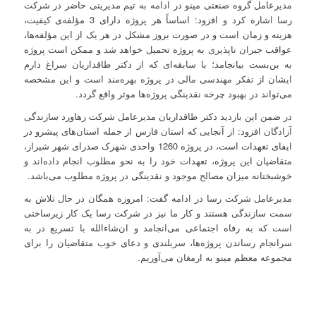
مدیرعامل گروه صنعتی مینو در ادامه به تیم مدیریتی حاضر در شرکت
رسا اشاره کرد و افزود: اساساً هر پروژه دارای 3 مؤلفه‌ی کیفیت،
هزینه و زمان است و در صورت بروز مشکل در هر یک از این مؤلفه‌ها،
عواقب جبران ناپذیری به پروژه تحمیل خواهد شد و ممکن است پروژه
به بن‌بست بیانجامد؛ با سابقه‌ای که از دکتر طاقداریان سراغ دارم
ایشان از تفکر مهندسی مالی در پروژه بهره‌مند است و این مشخصه
می‌تواند در بهبود چرخه نقدینگی پروژه‌ها موثر واقع گردد.
در ضمن این بازدید دکتر طاقداریان مدیرعامل شرکت رهاورد سازندگی
آزادگان افزود: از آنجایی که استان فارس از جمله استان‌های پیشرو در
ایفای تعهدات است، در پروژه 1260 واحدی شهرک صدرای شهر شیراز،
متقاضیان این پروژه، تعهدات خود را به نحو مطلوب انجام داده‌اند و
خوشبختانه میزان مصالح موجود و نقدینگی در پروژه مطلوب می‌باشد.
مدیرعامل شرکت رسا در ادامه گفت: امروزه همگان در حال تلاش به
سمت سازندگی هستند و کار ما نیز در شرکت رسا یک کار زیرساختی
است که به رفاه اجتماعی می‌انجامد و ان‌شاءالله با تسریع در به
سرانجام رساندن پروژه‌ها، سربلندی و دعای خوب متقاضیان را برای
مجموعه معظم مینو به ارمغان می‌آوریم.