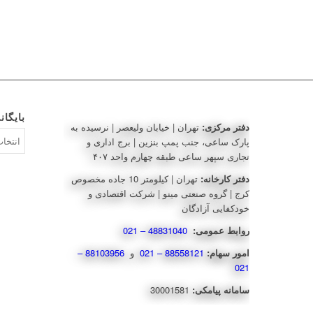
بایگان
دفتر مرکزی:
تهران | خیابان ولیعصر | نرسیده به
بایگانی‌ه
پارک ساعی، جنب پمپ بنزین | برج اداری و
تجاری سپهر ساعی طبقه چهارم واحد ۴۰۷
دفتر کارخانه:
تهران | کیلومتر 10 جاده مخصوص
کرج | گروه صنعتی مینو | شرکت اقتصادی و
خودکفایی آزادگان
روابط عمومی:
48831040 – 021
امور سهام:
88558121 – 021
و
88103956 –
021
سامانه پیامکی:
30001581