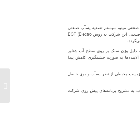
ه صنعتی مینو، سیستم تصفیه پسآب صنعتی
شرکت قند مینو فسا توسط دکتر حمیدرضا قدری مدیرعامل گروه صنعتی مینو افتتاح و راه اندازی شد سیستم تصفیه پسآب صنعتی این شرکت به روش ECF (Electro
ی نیز به دلیل وزن سبک بر روی سطح آب شناور
های TSS,COD,BOD و همچنین بوی حاصل از فعالیت آلاینده‌ها به صورت چشمگیری کاهش پیدا
ودگی زیست محیطی از نظر پسآب و بوی حاصل
دکتر با
هدف ار
سآب به تشریح برنامه‌های پیش روی شرکت
هلدینگ