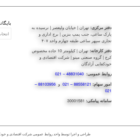
بایگان
دفتر مرکزی:
تهران | خیابان ولیعصر | نرسیده به
بایگانی‌ه
پارک ساعی، جنب پمپ بنزین | برج اداری و
تجاری سپهر ساعی طبقه چهارم واحد ۴۰۷
دفتر کارخانه:
تهران | کیلومتر 10 جاده مخصوص
کرج | گروه صنعتی مینو | شرکت اقتصادی و
خودکفایی آزادگان
روابط عمومی:
48831040 – 021
امور سهام:
88558121 – 021
و
88103956 –
021
سامانه پیامکی:
30001581
طراحی و اجرا توسط واحد روابط عمومی شرکت اقتصادی و خودکفایی آزادگان - ©2020 کلی