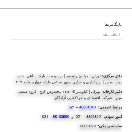
بایگانی‌ها
بایگانی‌ها
دفتر مرکزی:
تهران | خیابان ولیعصر | نرسیده به پارک ساعی، جنب
پمپ بنزین | برج اداری و تجاری سپهر ساعی طبقه چهارم واحد ۴۰۷
دفتر کارخانه:
تهران | کیلومتر 10 جاده مخصوص کرج | گروه صنعتی
مینو | شرکت اقتصادی و خودکفایی آزادگان
روابط عمومی:
48831040 – 021
امور سهام:
88558121 – 021
و
88103956 – 021
سامانه پیامکی:
30001581