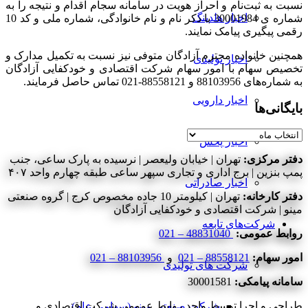
نسبت به ثبت‌نام و احراز هویت در سامانه سجام اقدام و نتیجه را به
اخبار هلدینگ
شماره­ ی 30001984 با ذکر نام و نام خانوادگی، شماره ملی و کد 10
رقمی پیگیری پیامک نمایند.
همچنین خانواده محترم آزادگان متوفی نیز نسبت به تکمیل مدارک و
اخبار تولیدی
تخصیص سهام با امور سهام شرکت اقتصادی و خودکفایی آزادگان
به شماره‌های 88103956 و 88558121-021 تماس حاصل فرمایند.
اخبار دارویی
بایگانی‌ها
بایگانی‌ها
اخبار پخش
دفتر مرکزی:
تهران | خیابان ولیعصر | نرسیده به پارک ساعی، جنب
پمپ بنزین | برج اداری و تجاری سپهر ساعی طبقه چهارم واحد ۴۰۷
اخبار صادراتی
دفتر کارخانه:
تهران | کیلومتر 10 جاده مخصوص کرج | گروه صنعتی
مینو | شرکت اقتصادی و خودکفایی آزادگان
شرکت‌های تابعه
روابط عمومی:
48831040 – 021
امور سهام:
88558121 – 021
و
88103956 – 021
شرکت های تولیدی
سامانه پیامکی:
30001581
طراحی و اجرا توسط واحد روابط عمومی شرکت اقتصادی و
شرکت صنعتی مینو (سهامی عام)