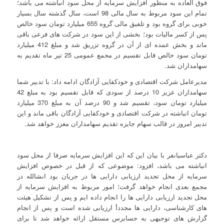
فوق العاده به منظور افزایش سرمایه از محل سود انباشته می باشد؛
تمام این سود مربوط به سال مالی 98 است، سال گذشته سال بسیار
خوبی برای گروه بود و تلفیق مالی گروه 655 میلیارد تومان سود خالص
پس از کسر مالیات بود؛ بخشی از این سود در شرکت های فرعی باقی
ماند و بخش عمده ای از آن در گروه تزریق شد و مبلغ 412 میلیارد
تومان سود خالص قابل تقسیم در مجمع عمومی 25 تیر ماه تقدیم به
سهامداران شد.
مدیرعامل شرکت اقتصادی و خودکفایی آزادگان ادامه داد: با تدبیر شما
سهامداران عزیز 10 درصد از سودی که قابل تقسیم بود به مبلغ 42
میلیارد تومان سود، تقسیم شد و 90 درصد آن به مبلغ 370 میلیارد
تومان انباشته در شرکت اقتصادی و خودکفایی آزادگان باقی ماند و این
تدبیر امروز در قالب سهام جایزه تقدیم سهامداران معزز خواهد شد.
دکتر عباسیانفر با بیان این که این افزایش سرمایه صرفا از محل سود
انباشته می باشد، افزود: موضوعی که از قبل در خصوص افزایش
سرمایه از محل تجدید ارزیابی دارایی ها در جریان بود انشالله در
مجمع بعدی انجام خواهد گرفت؛ امور مربوط به افزایش سرمایه از
محل تجدید ارزیابی دارایی ها را انجام داده ایم و پس از تشکیل هیئت
های کارشناسی، دارایی ها مجددأ ارزیابی شده است و پس از انجام
گزارش های توجیهی به حسابرس مستقل ارائه خواهد شد تا برای