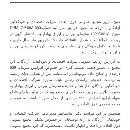
صبح امروز مجمع عمومی فوق العاده شرکت اقتصادی و خودکفایی
آزادگان با توجه به مجوز افزایش سرمایه شمارهDPM-IOP-99A-093
مورخ 1399/06/12 سازمان بورس و اوراق بهادار و با انتشار آگهی در
روزنامه اطلاعات به شماره 27646، چاپ 15 شهریور ماه سال جاری و
با رعایت کامل پروتکل های ستاد ملی مبارزه با کرونا و سازمان بورس
و اوراق بهادار برگزار شد.
به گزارش روابط عمومی شرکت اقتصادی و خودکفایی آزادگان، این
مجمع با دستورجلسه تصمیم گیری در خصوص افزایش سرمایه 529
درصدی و اصلاح ماده مربوطه در اساسنامه پس از تشکیل هیات رییسه
به ریاست فصیحی رامندی رئیس هیات مدیره شرکت اقتصادی و
خودکفایی آزادگان آغاز شد و نماینده سازمان بورس و اوراق بهادار به
صورت آنلاین ناظر بر صحت اجرای مجمع بود که در نهایت با رای قاطع
سهامداران، افزایش 529 درصدی از محل سود انباشته به تصویب
مجمع عمومی فوق العاده رسید.
همچنین در این مراسم دکتر عباسیانفر مدیرعامل شرکت اقتصادی و
خودکفایی آزادگان به ارائه توضیحاتی در خصوص تشکیل مجمع عمومی
فوق العاده پرداخت و اظهار داشت: مستحضرید که این مجمع عمومی