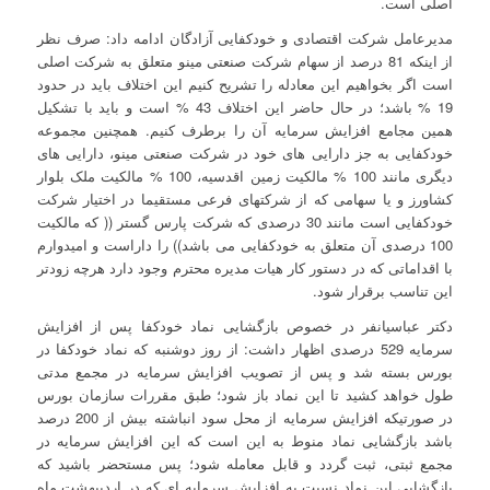
اصلی است.
مدیرعامل شرکت اقتصادی و خودکفایی آزادگان ادامه داد: صرف نظر
از اینکه 81 درصد از سهام شرکت صنعتی مینو متعلق به شرکت اصلی
است اگر بخواهیم این معادله را تشریح کنیم این اختلاف باید در حدود
19 % باشد؛ در حال حاضر این اختلاف 43 % است و باید با تشکیل
همین مجامع افزایش سرمایه آن را برطرف کنیم. همچنین مجموعه
خودکفایی به جز دارایی های خود در شرکت صنعتی مینو، دارایی های
دیگری مانند 100 % مالکیت زمین اقدسیه، 100 % مالکیت ملک بلوار
کشاورز و یا سهامی که از شرکتهای فرعی مستقیما در اختیار شرکت
خودکفایی است مانند 30 درصدی که شرکت پارس گستر (( که مالکیت
100 درصدی آن متعلق به خودکفایی می باشد)) را داراست و امیدوارم
با اقداماتی که در دستور کار هیات مدیره محترم وجود دارد هرچه زودتر
این تناسب برقرار شود.
دکتر عباسیانفر در خصوص بازگشایی نماد خودکفا پس از افزایش
سرمایه 529 درصدی اظهار داشت: از روز دوشنبه که نماد خودکفا در
بورس بسته شد و پس از تصویب افزایش سرمایه در مجمع مدتی
طول خواهد کشید تا این نماد باز شود؛ طبق مقررات سازمان بورس
در صورتیکه افزایش سرمایه از محل سود انباشته بیش از 200 درصد
باشد بازگشایی نماد منوط به این است که این افزایش سرمایه در
مجمع ثبتی، ثبت گردد و قابل معامله شود؛ پس مستحضر باشید که
بازگشایی این نماد نسبت به افزایش سرمایه ای که در اردیبهشت ماه