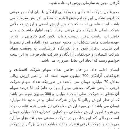
گرفتن مجوز به سازمان بورس فرستاده شود.
مدیرعامل شرکت اقتصادی و خودکفایی آزادگان با بیان اینکه موضوعی
که لزوم تشکیل این مجامع فوق العاده به منظور افزایش سرمایه می
باشد، ایجاد تناسبی است که باید بین ارزش اسمی و ارزش معاملاتی
شرکت اصلی با شرکت های فرعی برقرار شود، اظهار داشت: در حال
حاضر این تناسب برقرار نیست و باید تلاش کنیم کارهایی را که بر
عهده ماست مانند تشکیل این مجمع عمومی فوق العاده انجام دهیم تا
این تناسب برقرار شود و با یک نگاه کارشناسی به وضعیت سهام
شرکت اقتصادی و خودکفایی آزادگان و شرکت های فرعی به این نتیجه
خواهیم رسید که ایجاد این تعادل ضروری می باشد.
ایشان ادامه داد: در حال حاضر تعداد سهام شرکت اقتصادی و
خودکفایی آزادگان 700 میلیون سهم است که از نظر ارزش ریالی
معادل 70 میلیارد تومان می باشد؛ در صورتیکه تعداد سهام شرکت
فرعی ما یعنی شرکت صنعتی مینو ( سهامی عام) که 81 درصد سهام
آن متعلق به شرکت اصلی است 4 میلیارد و 300 میلیون سهم می باشد
که از نظر ارزش ریالی 6 برابر شرکت اصلی و در حدود 14 میلیارد
تومان می باشد ؛ در مورد ارزش معاملاتی نیز همین عدم تناسب دیده
می شود؛ امروز ارزش معاملاتی خودکفایی 9 هزارو 300 میلیارد تومان
است درحالی که این شاخص در شرکت صنعتی مینو 14 هزار میلیارد
می باشد و شرکت فرعی 4 هزار و 700 میلیارد تومان بزرگتر از شرکت