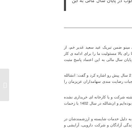
وب در پایان سال مالی به این
 مینو ضمن تبریک عید سعید غدیر خم، از
ای بالا مسئولیت ما را برای ادامه ی کار
ایان سال مالی به این اعتماد پاسخ مثبت
رئیس هیات مدیره شرکت اقتصادی و خودکفایی آزادگان در ادامه به مسئولیت محول شده به تک تک اعضای هیات مدیره برای 2 سال پیش رو اشاره کرد و گفت: انشالله
وجبات رضایت مندی سهامداران عزیزمان را
مدیرعا
آزادگا
مه افزود: روند رشد شرکت پس از سال 1397 سرعت گرفته است به طوری که حدودا در 6 دهه گذشته شرکت و یا کارخانه ای خریداری نشده
بود اما در سال‌های اخیر شاهد خریداری شرکت‌های جدید و به تبع آن افزایش تنوع در سبد محصولات فروش گروه صنعتی مینو بوده‌ایم و ان‌شالله در سال 1402 با زحمات
 به دلیل خدمات شایسته و ارزشمندشان در
زندگی آزادگان و شرکت دارویی، آرایشی و