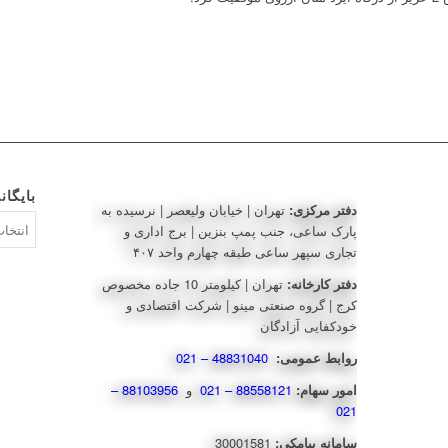
بایگان
دفتر مرکزی:
تهران | خیابان ولیعصر | نرسیده به
بایگانی‌ه
پارک ساعی، جنب پمپ بنزین | برج اداری و
تجاری سپهر ساعی طبقه چهارم واحد ۴۰۷
دفتر کارخانه:
تهران | کیلومتر 10 جاده مخصوص
کرج | گروه صنعتی مینو | شرکت اقتصادی و
خودکفایی آزادگان
روابط عمومی:
48831040 – 021
امور سهام:
88558121 – 021
و
88103956 –
021
سامانه پیامکی:
30001581