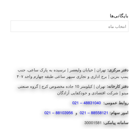
بایگانی‌ها
بایگانی‌ها
دفتر مرکزی:
تهران | خیابان ولیعصر | نرسیده به پارک ساعی، جنب
پمپ بنزین | برج اداری و تجاری سپهر ساعی طبقه چهارم واحد ۴۰۷
دفتر کارخانه:
تهران | کیلومتر 10 جاده مخصوص کرج | گروه صنعتی
مینو | شرکت اقتصادی و خودکفایی آزادگان
روابط عمومی:
48831040 – 021
امور سهام:
88558121 – 021
و
88103956 – 021
سامانه پیامکی:
30001581