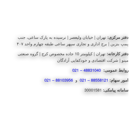
دفتر مرکزی:
تهران | خیابان ولیعصر | نرسیده به پارک ساعی، جنب
پمپ بنزین | برج اداری و تجاری سپهر ساعی طبقه چهارم واحد ۴۰۷
دفتر کارخانه:
تهران | کیلومتر 10 جاده مخصوص کرج | گروه صنعتی
مینو | شرکت اقتصادی و خودکفایی آزادگان
روابط عمومی:
48831040 – 021
امور سهام:
88558121 – 021
و
88103956 – 021
سامانه پیامکی:
30001581