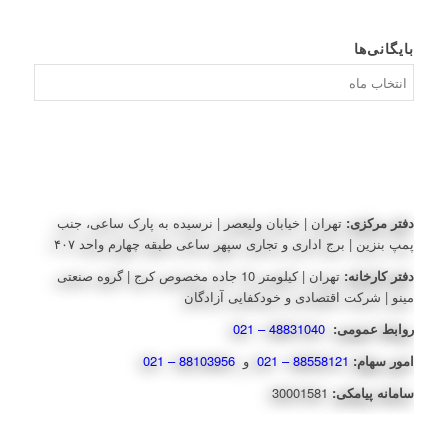
بایگانی‌ها
بایگانی‌ها
دفتر مرکزی:
تهران | خیابان ولیعصر | نرسیده به پارک ساعی، جنب
پمپ بنزین | برج اداری و تجاری سپهر ساعی طبقه چهارم واحد ۴۰۷
دفتر کارخانه:
تهران | کیلومتر 10 جاده مخصوص کرج | گروه صنعتی
مینو | شرکت اقتصادی و خودکفایی آزادگان
روابط عمومی:
48831040 – 021
امور سهام:
88558121 – 021
و
88103956 – 021
سامانه پیامکی:
30001581