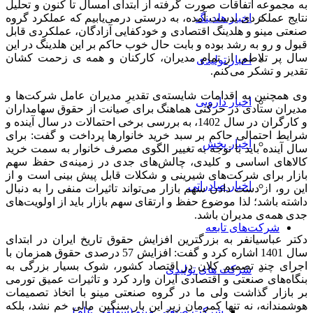
به مجموعه اتفاقات صورت گرفته از ابتدای امسال تا کنون و تحلیل
نتایج عملکردی بدست آمده، به درستی درمی‌یابیم که عملکرد گروه
اخبار هلدینگ
صنعتی مینو و هلدینگ اقتصادی و خودکفایی آزادگان، عملکردی قابل
قبول و رو به رشد بوده و بابت حال خوب حاکم بر این هلدینگ در این
سال پر تلاطم، از تمام مدیران، کارکنان و همه ی زحمت کشان
اخبار تولیدی
تقدیر و تشکر می‌کنم.
وی همچنین به اقدامات شایسته‌ی تقدیرِ مدیران عامل شرکت‌ها و
اخبار دارویی
مدیران ستادی در حرکتی هماهنگ برای صیانت از حقوق سهامداران
و کارگران در سال 1402، به بررسی برخی احتمالات در سال آینده و
شرایط احتمالی حاکم بر سبد خرید خانوارها پرداخت و گفت: برای
اخبار پخش
سال آینده باید با توجه به تغییر الگوی مصرف خانوار به سمت خرید
کالاهای اساسی و کلیدی، چالش‌های جدی در زمینه‌ی حفظ سهم
بازار برای شرکت‌های شیرینی و شکلات قابل پیش بینی است و از
اخبار صادراتی
این رو، از دست دادن سهم بازار می‌تواند تاثیرات منفی را به دنبال
داشته باشد؛ لذا موضوع حفظ و ارتقای سهم بازار باید از اولویت‌های
جدی همه‌ی مدیران باشد.
شرکت‌های تابعه
دکتر عباسیانفر به بزرگترین افزایش حقوق تاریخ ایران در ابتدای
سال 1401 اشاره کرد و گفت: افزایش 57 درصدی حقوق همزمان با
اجرای چند تصمیم کلان در اقتصاد کشور، شوک بسیار بزرگی به
شرکت های تولیدی
بنگاه‌های صنعتی و اقتصادی ایران وارد کرد و تاثیرات عمیق تورمی
بر بازار گذاشت ولی ما در گروه صنعتی مینو با اتخاذ تصمیمات
هوشمندانه، نه تنها کمرمان زیر این بار سنگین مالی خم نشد، بلکه
شرکت صنعتی مینو (سهامی عام)