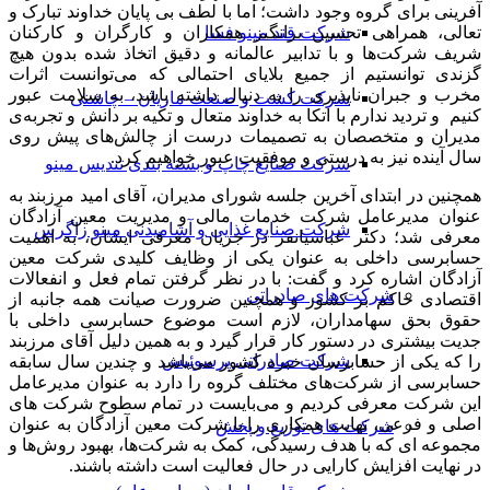
آفرینی برای گروه وجود داشت؛ اما با لطف بی پایان خداوند تبارک و
تعالی، همراهی تحسین برانگیز همکاران و کارگران و کارکنان
شرکت قند مینو فسا
شریف شرکت‌ها و با تدابیر عالمانه و دقیق اتخاذ شده بدون هیچ
گزندی توانستیم از جمیع بلایای احتمالی که می‌توانست اثرات
مخرب و جبران ناپذیری را به دنبال داشته باشد، به سلامت عبور
شرکت کشت و صنعت ماریان – چاشنی
کنیم و تردید ندارم با اتکا به خداوند متعال و تکیه بر دانش و تجربه‌ی
مدیران و متخصصان به تصمیمات درست از چالش‌های پیش روی
سال آینده نیز به درستی و موفقیت عبور خواهیم کرد.
شرکت صنایع چاپ و بسته بندی تندیس مینو
همچنین در ابتدای آخرین جلسه شورای مدیران، آقای امید مرزبند به
عنوان مدیرعامل شرکت خدمات مالی و مدیریت معین آزادگان
شرکت صنایع غذایی و آشامیدنی مینو زاگرس
معرفی شد؛ دکتر عباسیانفر در جریان معرفی ایشان، به اهمیت
حسابرسی داخلی به عنوان یکی از وظایف کلیدی شرکت معین
آزادگان اشاره کرد و گفت: با در نظر گرفتن تمام فعل و انفعالات
شرکت های صادراتی
اقتصادی حاکم بر کشور و همچنین ضرورت صیانت همه جانبه از
حقوق بحق سهامداران، لازم است موضوع حسابرسی داخلی با
جدیت بیشتری در دستور کار قرار گیرد و به همین دلیل آقای مرزبند
شرکت صادراتی پرسوئیس
را که یکی از حسابرسان خبره کشور می‌باشد و چندین سال سابقه
حسابرسی از شرکت‌های مختلف گروه را دارد به عنوان مدیرعامل
این شرکت معرفی کردیم و می‌بایست در تمام سطوح شرکت های
اصلی و فرعی، نهایت همکاری را با شرکت معین آزادگان به عنوان
شرکت های توزیع و پخش
مجموعه ای که با هدف رسیدگی، کمک به شرکت‌ها، بهبود روش‌ها و
در نهایت افزایش کارایی در حال فعالیت است داشته باشند.