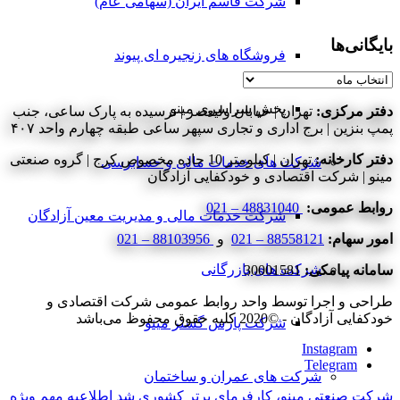
شرکت قاسم ایران (سهامی عام)
بایگانی‌ها
فروشگاه های زنجیره ای پیوند
بایگانی‌ها
پخش سراسری مینو
دفتر مرکزی:
تهران | خیابان ولیعصر | نرسیده به پارک ساعی، جنب
پمپ بنزین | برج اداری و تجاری سپهر ساعی طبقه چهارم واحد ۴۰۷
دفتر کارخانه:
تهران | کیلومتر 10 جاده مخصوص کرج | گروه صنعتی
شرکت های خدمات مالی و حسابرسی
مینو | شرکت اقتصادی و خودکفایی آزادگان
روابط عمومی:
48831040 – 021
شرکت خدمات مالی و مدیریت معین آزادگان
امور سهام:
88558121 – 021
و
88103956 – 021
شرکت های بازرگانی
سامانه پیامکی:
30001581
طراحی و اجرا توسط واحد روابط عمومی شرکت اقتصادی و
خودکفایی آزادگان - ©2020 کلیه حقوق محفوظ می‌باشد
شرکت پارس گستر مینو
Instagram
Telegram
شرکت های عمران و ساختمان
شرکت صنعتی مینو، کارفرمای برتر کشوری شد
اطلاعیه مهم ویژه