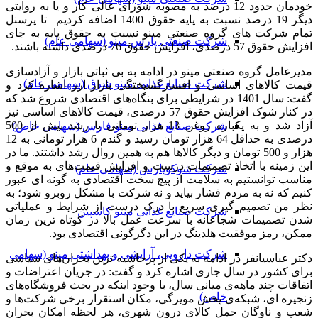
خودمان حدود 12 درصد به مصوبه شورای عالی کار و یا به روایتی
دیگر 19 درصد نسبت به پایه حقوق 1400 اضافه کردیم تا پرسنل
تمام شرکت های گروه صنعتی مینو نسبت به حقوق پایه به جای
شرکت صنعتی پارس مینو (سهامی عام)
افزایش حقوق 57 درصدی، افزایش حقوق 76 درصدی داشته باشند.
مدیرعامل گروه صنعتی مینو در ادامه به بی ثباتی بازار و آزادسازی
شرکت صنایع غذایی مینو شرق (سهامی عام)
قیمت کالاهای اساسی و افسارگسیختگی بازار ارز اشاره کرد و
گفت: سال 1401 در شرایطی برای بنگاه‌های اقتصادی شروع شد که
در کنار شوک افزایش حقوق 57 درصدی، قیمت کالاهای اساسی نیز
آزاد شد و به یکباره روغن 13 هزار تومانی با رشد بیش از 500
شرکت صنایع غذایی مینو فارس (سهامی خاص)
درصدی به حداقل 64 هزار تومان رسید و گندم 6 هزار تومانی به 12
هزار و 500 تومان و دیگر کالاها هم به همین روال رشد داشتند. ما در
این زمینه با اتخاذ تصمیمات درست و افزایش قیمت‌های به موقع و
شرکت شوکوپارس (سهامی عام)
مناسب توانستیم به سلامت از پیچ سخت اقتصادی به گونه ای عبور
کنیم که نه به مردم فشار بیاید و نه شرکت با مشکل روبرو شود؛ به
نظر من تصمیم گیری سریع با درک درست از شرایط و عملیاتی
شرکت صنایع غذایی مینو کاسپین
شدن تصمیمات شجاعانه با سرعت عمل بالا در کوتاه ترین زمان
ممکن، رمز موفقیت هلدینگ در این دگرگونی اقتصادی بود.
شرکت دارویی، آرایشی و بهداشتی مینو (سهامی
دکتر عباسیانفر در ادامه به یکی از پرحاشیه ترین بحران‌های سیاسی
برای کشور در سال جاری اشاره کرد و گفت: در جریان اعتراضات و
اتفاقات چند ماهه‌ی میانی سال، با وجود اینکه در بحث فروشگاه‌های
خاص)
زنجیره ای، شبکه‌ی پخش مویرگی، مکان استقرار برخی شرکت‌ها و
شعب و ناوگان حمل کالای درون شهری، هر لحظه امکان بحران