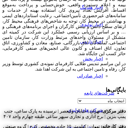
بیمه و اعلام دستمزد واقعی، خوش‌حسابی و پرداخت به‌موقع
اخبار هلدینگ
اقساط، افزایش تعداد نیروی کار، استفاده بهینه از خدمات و
سامانه‌های غیرحضوری تأمین‌اجتماعی، رعایت استانداردهای ایمنی
و بهداشتی در محیط کار، توجه به شاخص‌های فرهنگی محیط کار،
اخبار تولیدی
ارتقای سطح دانش و بینش کارگران و اجرای برنامه‌های فرهنگی و
… و بر اساس ارزیابی رسمی عملکرد این شرکت در کمیته ای
متشکل از مسئولان واحدهای مرتبط وزارت کار، سازمان تامین
اخبار دارویی
اجتماعی، نمایندگان اتاق بازرگانی، صنایع، معادن و ‌کشاورزی، اتاق
تعاون، اتاق اصناف و کانون عالی انجمن‌های صنفی کارفرمایی،
حائز کسب این جایگاه شد.
اخبار پخش
در این مراسم تندیس طلایی کارفرمای نمونه‌ی کشوری توسط وزیر
کار، رفاه و تامین اجتماعی به این شرکت اهدا شد.
اخبار صادراتی
بایگانی‌ها
شرکت‌های تابعه
بایگانی‌ها
شرکت های تولیدی
دفتر مرکزی:
تهران | خیابان ولیعصر | نرسیده به پارک ساعی، جنب
پمپ بنزین | برج اداری و تجاری سپهر ساعی طبقه چهارم واحد ۴۰۷
دفتر کارخانه:
تهران | کیلومتر 10 جاده مخصوص کرج | گروه صنعتی
شرکت صنعتی مینو (سهامی عام)