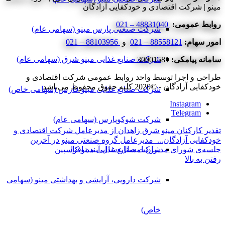
مینو | شرکت اقتصادی و خودکفایی آزادگان
روابط عمومی:
48831040 – 021
شرکت صنعتی پارس مینو (سهامی عام)
امور سهام:
88558121 – 021
و
88103956 – 021
شرکت صنایع غذایی مینو شرق (سهامی عام)
سامانه پیامکی:
30001581
طراحی و اجرا توسط واحد روابط عمومی شرکت اقتصادی و
خودکفایی آزادگان - ©2020 کلیه حقوق محفوظ می‌باشد
شرکت صنایع غذایی مینو فارس (سهامی خاص)
Instagram
Telegram
شرکت شوکوپارس (سهامی عام)
تقدیر کارکنان مینو شرق زاهدان از مدیرعامل شرکت اقتصادی و
خودکفایی آزادگان...
مدیرعامل گروه صنعتی مینو در آخرین
شرکت صنایع غذایی مینو کاسپین
جلسه‌ی شورای مدیران امسال: سال آینده افزا...
رفتن به بالا
شرکت دارویی، آرایشی و بهداشتی مینو (سهامی
خاص)