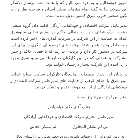
امروز خوشحالیم و به خود می بالیم که با همت شما پرسنل تلاشگر
این شرکت بنا به گفته تمام مقامات محلی استان و صاحب نظران، به
نگین صنعتی جنوب شرق کشور تبدیل شده است.
مدیرعامل شرکت اقتصادی و خودکفایی آزدگان ادامه داد: گروه صنعتی
مینو با درک فضای خوب و متعالی حاکم بر صنایع غذایی مینوشرق
اقدام به حمایت از این شرکت در سرمایه گذاری های اخیر کرده است
و به خاطر وجود همین فضا، برنامه های توسعه ای دیگری را برای این
شرکت در دستور کار دارد و تردیدی نداریم که با فضای حاکم و حس
مشارکت و همدلی که در بین کارکنان صنایع غذایی مینو شرق وجود
دارد، آینده این شرکت بسیار درخشان خواهد بود.
در پایان این دیدار صمیمانه، نمایندگان کارگران شرکت صنایع غذایی
مینو شرق با اهدای لوحی از حمایت های مدیرعامل شرکت اقتصادی و
خودکفایی آزادگان از این مجموعه، تقدیر و تشکر کردند.
متن این لوح بدین شرح است:
جناب آقای دکتر عباسیانفر
مدیرعامل محترم شرکت اقتصادی و خودکفایی آزادگان
من لم یشکر المخلوق لم یشکر الخالق
به پاس قدردانی از زحمات شبانه روزی حضرتعالی در راستای تعالی