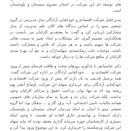
های توسعه ای این شرکت در استان محروم سیستان و بلوچستان
است.
مدیرعامل شرکت اقتصادی و خودکفایی آزادگان مدل مدیریتی در گروه
صنعتی مینو را بر اساس دیدگاه های کلان علم مدیریت از مدل
مشارکتی ارزیابی کرد و گفت: ما معتقدیم کارکنان می بایست در
هدفگذاری، تصمیم گیری، حل مشکلات و ایجاد تغییر به سمت تعالی
شرکت ها سهیم باشند و به هر میزان که تلاش و مشارکت داشته
باشند، موجبات جلب رضایتمندی سهامداران و به تبع آن بهره مندی
کارکنان از منافع شرکت ها را به دنبال خواهد داشت.
دکتر عباسیانفر با یادآوری روزهای سخت و طاقت فرسای پیش از ورود
شرکت اقتصادی و خودکفایی آزادگان در اداره این شرکت گفت:
همه پرسنل قدیمی به یاد دارند که پیش از ورود شرکت اقتصادی و
خودکفایی آزادگان برای خریداری سهام این شرکت، اوضاع آنقدر بهم
ریخته بود که نه تنها توان پرداخت حقوق و مزایای کارکنان وجود
نداشت بلکه شرکت زیان ده و تقریباً به تمام سازمان های عمومی
همانند مالیات، تامین اجتماعی، آب، برق، گاز و … بدهکار بود؛ اما گروه
صنعتی مینو با ایمان به اینکه مردمان استان سیستان و بلوچستان
دارای استعداد و توانمندی خارق العاده ای هستند، با وجود اینکه
بسیاری از کارشناسان حوزه سرمایه گذاری معتقد بودند که نباید سهام
این شرکت ورشکسته را خریداری کرد، به این موضوع ورود پیدا کرد و