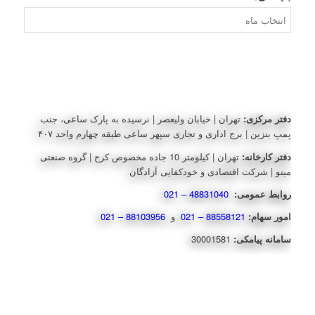
بایگانی‌ها
دفتر مرکزی:
تهران | خیابان ولیعصر | نرسیده به پارک ساعی، جنب
پمپ بنزین | برج اداری و تجاری سپهر ساعی طبقه چهارم واحد ۴۰۷
دفتر کارخانه:
تهران | کیلومتر 10 جاده مخصوص کرج | گروه صنعتی
مینو | شرکت اقتصادی و خودکفایی آزادگان
روابط عمومی:
48831040 – 021
امور سهام:
88558121 – 021
و
88103956 – 021
سامانه پیامکی:
30001581