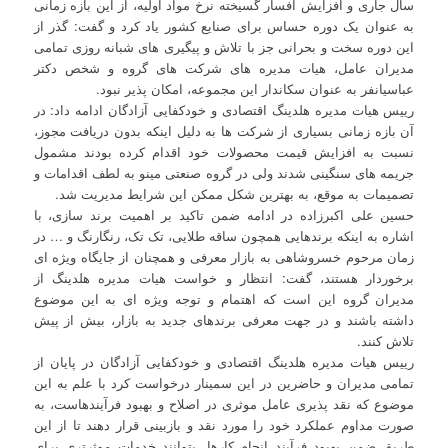
سال جاری و افزایش افسار گسیخته نرخ مواد اولیه، از این بازه زمانی
به عنوان یک دوره حساس برای صنایع کشور یاد کرد و گفت: گذر از
این دوره سخت و بحرانی جز با تلاش و پیگیری های شبانه روزی تمامی
مدیران عامل، هیات مدیره های شرکت های گروه و شخص دکتر
عباسیانفر به عنوان سکاندار این مجموعه، امکان پذیر نبود.
رییس هیات مدیره هلدینگ اقتصادی و خودکفایی آزادگان ادامه داد: در
آن بازه زمانی بسیاری از شرکت ها به دلیل اینکه بدون دریافت مجوز،
نسبت به افزایش قیمت محصولات خود اقدام کرده بودند مشمول
جریمه های سنگینی شدند ولی در گروه صنعتی مینو به لطف اقدامات و
تصمیمات به موقع، به بهترین شکل ممکن این شرایط مدیریت شد.
حسین علی اکبرزاده در ادامه ضمن تاکید بر اهمیت برند سازی، با
اشاره به اینکه برندهایی همچون ساقه طلایی، تک تک، رنگارنگ و … در
زمان مرحوم خسروشاهی به بازار معرفی و همچنان از جایگاه ویژه ای
برخوردار هستند، گفت: انتظار و خواست هیات مدیره هلدینگ از
مدیران گروه این است که اهتمام و توجه ویژه ای به این موضوع
داشته باشند و در جهت معرفی برندهای جدید به بازار، بیش از پیش
تلاش کنند.
رییس هیات مدیره هلدینگ اقتصادی و خودکفایی آزادگان در پایان از
تمامی مدیران و حاضرین در این سمینار درخواست کرد با علم به این
موضوع که نقد پذیری عامل موثری در اصلاح و بهبود فرآیندهاست، به
صورت مداوم عملکرد خود را مورد نقد و بازبینی قرار دهند تا از این
طریق ضمن بهبود فرآیند انجام کارها، بتوانند خدمات موثرتری برای