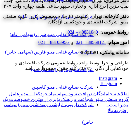
دفتر مرکزی:
تهران | خیابان ولیعصر | نرسیده به پارک ساعی، جنب
پمپ بنزین | برج اداری و تجاری سپهر ساعی طبقه چهارم واحد ۴۰۷
دفتر کارخانه:
تهران | کیلومتر 10 جاده مخصوص کرج | گروه صنعتی
شرکت صنعتی پارس مینو (سهامی عام)
مینو | شرکت اقتصادی و خودکفایی آزادگان
روابط عمومی:
48831040 – 021
شرکت صنایع غذایی مینو شرق (سهامی عام)
امور سهام:
88558121 – 021
و
88103956 – 021
شرکت صنایع غذایی مینو فارس (سهامی خاص)
سامانه پیامکی:
30001581
طراحی و اجرا توسط واحد روابط عمومی شرکت اقتصادی و
خودکفایی آزادگان - ©2020 کلیه حقوق محفوظ می‌باشد
شرکت شوکوپارس (سهامی عام)
Instagram
Telegram
شرکت صنایع غذایی مینو کاسپین
اطلاعیه جاماندگان دریافت سود سهام نماد خودکفا...
مدیرعامل
گروه صنعتی مینو: شجاعت و ریسک پذیری از بهترین خصوصیات یک
شرکت دارویی، آرایشی و بهداشتی مینو (سهامی
مدیر است...
رفتن به بالا
خاص)