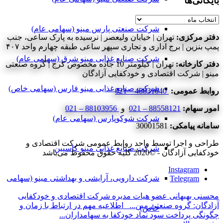
بایگانی‌ها
بایگانی‌ها
شرکت صنعتی پارس مینو (سهامی عام)
دفتر مرکزی:
تهران | خیابان ولیعصر | نرسیده به پارک ساعی، جنب
پمپ بنزین | برج اداری و تجاری سپهر ساعی طبقه چهارم واحد ۴۰۷
شرکت صنایع غذایی مینو شرق (سهامی عام)
دفتر کارخانه:
تهران | کیلومتر 10 جاده مخصوص کرج | گروه صنعتی
مینو | شرکت اقتصادی و خودکفایی آزادگان
شرکت صنایع غذایی مینو فارس (سهامی خاص)
روابط عمومی:
48831040 – 021
امور سهام:
88558121 – 021
و
88103956 – 021
شرکت شوکوپارس (سهامی عام)
سامانه پیامکی:
30001581
طراحی و اجرا توسط واحد روابط عمومی شرکت اقتصادی و
شرکت صنایع غذایی مینو کاسپین
خودکفایی آزادگان - ©2020 کلیه حقوق محفوظ می‌باشد
Instagram
شرکت دارویی، آرایشی و بهداشتی مینو (سهامی
Telegram
محسنی بهبهانی عضو هیات مدیره شرکت اقتصادی و خودکفایی
آزادگان: گروه صنعتی مین...
اطلاعیه مهم در ارتباط با زمان و
خاص)
چگونگی پرداخت سود نماد خودکفا به سهامداران...