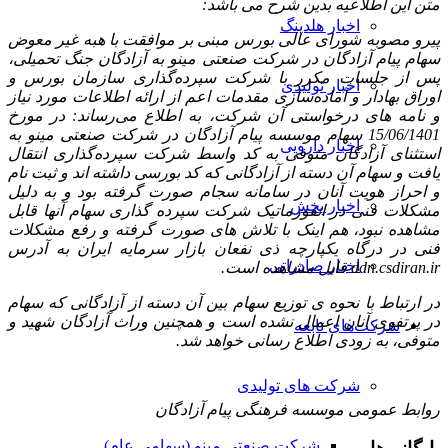
متن این اطلاعیه بدین شرح می باشد:
اخبار هلدینگ
پیرو مصوبه‌ شورای عالی بورس مبنی بر موافقت با هبه غیر معوض
سهام پیام آزادگان در شرکت صنعتی مینو به آزادگان جنگ تحمیلی،
پس از جلسات مکرر با شرکت سپرده‌گذاری سازمان بورس و
اخبار تولیدی
اوراق بهادار و آماده‌سازی مقدمات اعم از ارائه اطلاعات مورد نیاز
و نامه های درخواستی آن شرکت، به اطلاع می‌رساند: در مورخ
15/06/1401 سهام موسسه پیام آزادگان در شرکت صنعتی مینو به
اخبار دارویی
استثنای آزادگان متوفی به کد واسط شرکت سپرده‌گذاری انتقال
یافت و سهام آن دسته از آزادگانی که کد بورسی داشته اند و ثبت نام
و احراز هویت آنان در سامانه سجام صورت گرفته بود و به دلیل
اخبار پخش
مشکلات فنی در انفورماتیک شرکت سپرده گذاری سهام آنها قابل
مشاهده نبود، هم ‌اینک با تلاش های صورت گرفته و رفع مشکلات
فنی در درگاه یکپارچه ذی نفعان بازار سرمایه ایران به آدرس
اخبار صادراتی
ddn.csdiran.ir قابل مشاهده است.
در ارتباط با نحوه ی توزیع سهام بین آن دسته از آزادگانی که سهام
در پرتفوی آنان اعمال نشده است و همچنین وراث آزادگان شهید و
شرکت‌های تابعه
متوفی، به زودی اطلاع رسانی خواهد شد.
شرکت های تولیدی
روابط عمومی موسسه فرهنگی پیام آزادگان
شرکت صنعتی مینو (سهامی عام)