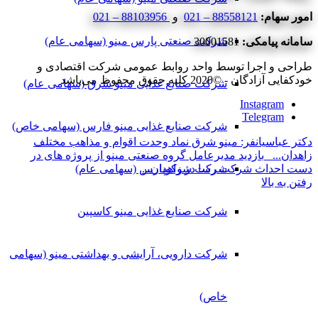
امور سهام:
88558121 – 021
و
88103956 – 021
شرکت صنعتی پارس مینو (سهامی عام)
سامانه پیامکی:
30001581
طراحی و اجرا توسط واحد روابط عمومی شرکت اقتصادی و
خودکفایی آزادگان - ©2020 کلیه حقوق محفوظ می‌باشد
شرکت صنایع غذایی مینو شرق (سهامی عام)
Instagram
Telegram
شرکت صنایع غذایی مینو فارس (سهامی خاص)
دکتر عباسیانفر: مینو شرق نماد وحدت اقوام و مذاهب مختلف
زاهدان...
بازدید مدیرعامل گروه صنعتی مینو از پروژه های در
شرکت شوکوپارس (سهامی عام)
دست احداث شرکت رسا در زاهدان...
رفتن به بالا
شرکت صنایع غذایی مینو کاسپین
شرکت دارویی، آرایشی و بهداشتی مینو (سهامی
خاص)