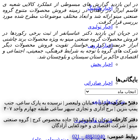
در این بازدید گزارش های مبسوطی از عملکرد کالایی شعبه ی
اخبار هلدینگ
قاسم ایران در زاهدان در زمینه فروش محصولات متنوع گروه
صنعتی مینو ارائه شد و ابعاد مختلف موضوعات مطرح شده مورد
بررسی قرار گرفت.
اخبار تولیدی
در جریان این بازدید دکتر عباسیانفر از ثبت برخی رکوردها در
فروش محصولات گروه صنعتی مینو به ویژه محصولات برند چاشنی
ابراز خرسندی کرد و خواستار تقویت فروش محصولات دیگر
اخبار دارویی
شرکت های گروه با توجه به شرایط فرهنگی، جمعیتی، اجتماعی و
اقتصادی حاکم بر استان سیستان و بلوچستان شد.
اخبار پخش
بایگانی‌ها
اخبار صادراتی
بایگانی‌ها
شرکت‌های تابعه
دفتر مرکزی:
تهران | خیابان ولیعصر | نرسیده به پارک ساعی، جنب
پمپ بنزین | برج اداری و تجاری سپهر ساعی طبقه چهارم واحد ۴۰۷
دفتر کارخانه:
تهران | کیلومتر 10 جاده مخصوص کرج | گروه صنعتی
شرکت های تولیدی
مینو | شرکت اقتصادی و خودکفایی آزادگان
روابط عمومی:
48831040 – 021
شرکت صنعتی مینو (سهامی عام)