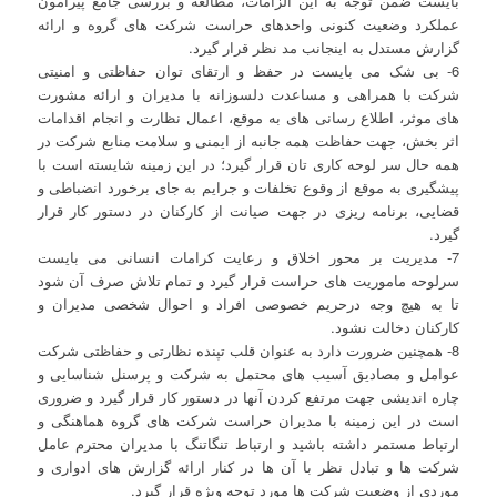
بایست ضمن توجه به این الزامات، مطالعه و بررسی جامع پیرامون
عملکرد وضعیت کنونی واحدهای حراست شرکت های گروه و ارائه
گزارش مستدل به اینجانب مد نظر قرار گیرد.
6- بی شک می بایست در حفظ و ارتقای توان حفاظتی و امنیتی
شرکت با همراهی و مساعدت دلسوزانه با مدیران و ارائه مشورت
های موثر، اطلاع رسانی های به موقع، اعمال نظارت و انجام اقدامات
اثر بخش، جهت حفاظت همه جانبه از ایمنی و سلامت منابع شرکت در
همه حال سر لوحه کاری تان قرار گیرد؛ در این زمینه شایسته است با
پیشگیری به موقع از وقوع تخلفات و جرایم به جای برخورد انضباطی و
قضایی، برنامه ریزی در جهت صیانت از کارکنان در دستور کار قرار
گیرد.
7- مدیریت بر محور اخلاق و رعایت کرامات انسانی می بایست
سرلوحه ماموریت های حراست قرار گیرد و تمام تلاش صرف آن شود
تا به هیچ وجه درحریم خصوصی افراد و احوال شخصی مدیران و
کارکنان دخالت نشود.
8- همچنین ضرورت دارد به عنوان قلب تپنده نظارتی و حفاظتی شرکت
عوامل و مصادیق آسیب های محتمل به شرکت و پرسنل شناسایی و
چاره اندیشی جهت مرتفع کردن آنها در دستور کار قرار گیرد و ضروری
است در این زمینه با مدیران حراست شرکت های گروه هماهنگی و
ارتباط مستمر داشته باشید و ارتباط تنگاتنگ با مدیران محترم عامل
شرکت ها و تبادل نظر با آن ها در کنار ارائه گزارش های ادواری و
موردی از وضعیت شرکت ها مورد توجه ویژه قرار گیرد.