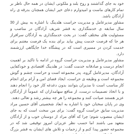
خود به جای گذاشتند و روح بلند و ملکوتی ایشان در همه حال ناظر بر
تمام کارهای ماست و امیدوارم دعای خیر ایشان همچنان بدرقه ی راه
آزادگان باشد.
مشاور مدیرعامل و مدیریت حراست هلدینگ با اشاره به بیش از 30
سال سابقه ی خدمتگذاری به قشر شریف آزادگان در مناصب و
مسئولیت های مختلف گفت: در بحث خدمتگذاری به آزادگان سرافراز
هر جا که فرصت خدمت پیش بیاید برای بنده یک فرصت مغتنم برای
خدمت کردن در مسیری است که در پیشگاه خدا جایگاهی ارزشمند
دارد.
مشاور مدیرعامل و مدیریت حراست گروه در ادامه با تاکید بر اهمیت
انجام درست و صادقانه خدمت گفت: در هلدینگ اقتصادی و خودکفایی
آزادگان، مدیرعامل گروه، پدر مجموعه است و حراست چشم و گوش
مجموعه است و وظیفه ی حراست، ایجاد فضای امن و آرام برای انجام
کار مناسب است تا مدیران بتوانند بدون دغدغه کار خود را انجام دهند
و با اتخاذ تصمیمات درست، از منافع سهامداران که عموماً از آزادگان
عزیز هستند صیانت کنند و مجموعه را هر چه بیشتر رشد و تعالی دهند.
وی در پایان سخنان خود با اشاره به ابعاد شخصیتی آقای حسین مراد
مدیریت سابق حراست گروه گفت: برای من سخت است که به جای
ایشان منصوب شوم؛ چرا که آقای مراد از دوستان خوب و از آزادگان
متعهد می باشند اما حسب نظر عزیزان امروز توفیقی شد که در
مجموعه حضور پیدا کنم و از زحمات و تلاش های ایشان به قشر بزرگ