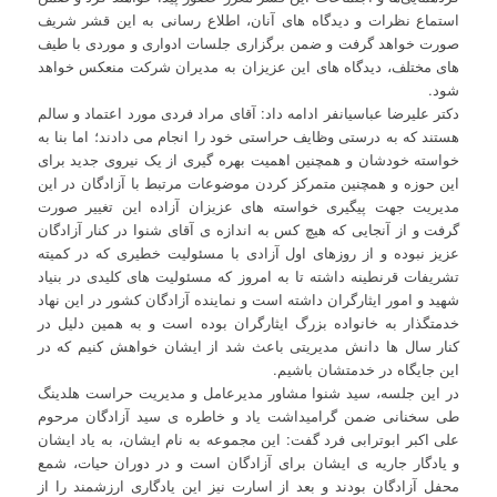
استماع نظرات و دیدگاه های آنان، اطلاع رسانی به این قشر شریف
صورت خواهد گرفت و ضمن برگزاری جلسات ادواری و موردی با طیف
های مختلف، دیدگاه های این عزیزان به مدیران شرکت منعکس خواهد
شود.
دکتر علیرضا عباسیانفر ادامه داد: آقای مراد فردی مورد اعتماد و سالم
هستند که به درستی وظایف حراستی خود را انجام می دادند؛ اما بنا به
خواسته خودشان و همچنین اهمیت بهره گیری از یک نیروی جدید برای
این حوزه و همچنین متمرکز کردن موضوعات مرتبط با آزادگان در این
مدیریت جهت پیگیری خواسته های عزیزان آزاده این تغییر صورت
گرفت و از آنجایی که هیچ کس به اندازه ی آقای شنوا در کنار آزادگان
عزیز نبوده و از روزهای اول آزادی با مسئولیت خطیری که در کمیته
تشریفات قرنطینه داشته تا به امروز که مسئولیت های کلیدی در بنیاد
شهید و امور ایثارگران داشته است و نماینده آزادگان کشور در این نهاد
خدمتگذار به خانواده بزرگ ایثارگران بوده است و به همین دلیل در
کنار سال ها دانش مدیریتی باعث شد از ایشان خواهش کنیم که در
این جایگاه در خدمتشان باشیم.
در این جلسه، سید شنوا مشاور مدیرعامل و مدیریت حراست هلدینگ
طی سخنانی ضمن گرامیداشت یاد و خاطره ی سید آزادگان مرحوم
علی اکبر ابوترابی فرد گفت: این مجموعه به نام ایشان، به یاد ایشان
و یادگار جاریه ی ایشان برای آزادگان است و در دوران حیات، شمع
محفل آزادگان بودند و بعد از اسارت نیز این یادگاری ارزشمند را از