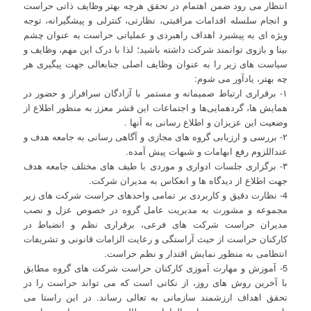
انتظار می رود ضمن اهتمام در تحقق هرچه بهتر وظایف ذاتی حراست
و انجام سلسله اقدامات مراقبتی، نظارتی، کنترلی و پیشگیرانه، توجه
ویژه ای به پیشبرد اهداف راهبردی و عملیاتی حراست به عنوان چشم
بینا و بازوی توانمند شرکت داشته باشید؛ لذا با درک این مهم، وظایف و
سیاست های زیر را به عنوان وظایف اصلی جنابعالی جهت پیگیری هر
چه بهتر، یادآور می شوم:
۱- برقراری ارتباط صمیمانه و مستمر با آزادگان سرافراز و حضور در
همایش ها، گردهمایی‌ها و اجتماعات این قشر معزز به منظور اطلاع از
وضعیت این عزیزان و اطلاع رسانی به آنها .
۲- بررسی و ارزیابی گروه های مجازی و آگاهی رسانی به جامعه هدف و
عنداللزوم رفع ابهامات و شبهات پیش آمده.
۳- برگزاری جلسات ادواری و موردی با طیف های مختلف جامعه هدف
جهت اطلاع از دیدگاه ها و انعکاس به مدیران شرکت.
4- نظارت دقیق و کاربردی بر تمامی واحدهای حراست شرکت های زیر
مجموعه و مشورت به مدیریت عامل گروه در خصوص عزل و نصب
مدیران حراست شرکت های فرعی، برقراری نظم و انضباط در
کارکنان حراست از حیث آراستگی و رعایت الزامات قانونی و تشریفات
انتظامی به منظور نمایش اقتدار و نظم حراست.
5- آموزش و مهارت آموزی کارکنان حراست شرکت های گروه مطابق
با آخرین روش های روز، از نکاتی است که می تواند حراست را در
تحقق اهداف ارزشمند سازمانی به تعالی رساند. در این راستا می