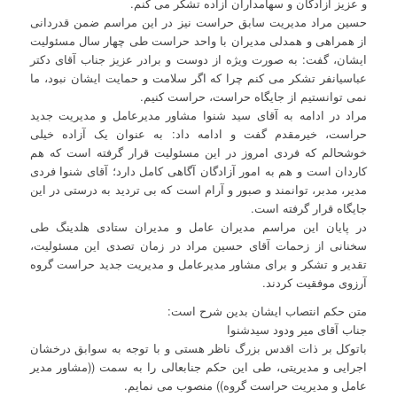
و عزیز آزادگان و سهامداران آزاده تشکر می کنم.
حسین مراد مدیریت سابق حراست نیز در این مراسم ضمن قدردانی
از همراهی و همدلی مدیران با واحد حراست طی چهار سال مسئولیت
ایشان، گفت: به صورت ویژه از دوست و برادر عزیز جناب آقای دکتر
عباسیانفر تشکر می کنم چرا که اگر سلامت و حمایت ایشان نبود، ما
نمی توانستیم از جایگاه حراست، حراست کنیم.
مراد در ادامه به آقای سید شنوا مشاور مدیرعامل و مدیریت جدید
حراست، خیرمقدم گفت و ادامه داد: به عنوان یک آزاده خیلی
خوشحالم که فردی امروز در این مسئولیت قرار گرفته است که هم
کاردان است و هم به امور آزادگان آگاهی کامل دارد؛ آقای شنوا فردی
مدیر، مدبر، توانمند و صبور و آرام است که بی تردید به درستی در این
جایگاه قرار گرفته است.
در پایان این مراسم مدیران عامل و مدیران ستادی هلدینگ طی
سخنانی از زحمات آقای حسین مراد در زمان تصدی این مسئولیت،
تقدیر و تشکر و برای مشاور مدیرعامل و مدیریت جدید حراست گروه
آرزوی موفقیت کردند.
متن حکم انتصاب ایشان بدین شرح است:
جناب آقای میر ودود سیدشنوا
باتوکل بر ذات اقدس بزرگ ناظر هستی و با توجه به سوابق درخشان
اجرایی و مدیریتی، طی این حکم جنابعالی را به سمت ((مشاور مدیر
عامل و مدیریت حراست گروه)) منصوب می نمایم.