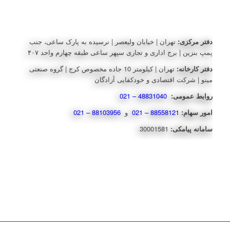
دفتر مرکزی:
تهران | خیابان ولیعصر | نرسیده به پارک ساعی، جنب
پمپ بنزین | برج اداری و تجاری سپهر ساعی طبقه چهارم واحد ۴۰۷
دفتر کارخانه:
تهران | کیلومتر 10 جاده مخصوص کرج | گروه صنعتی
مینو | شرکت اقتصادی و خودکفایی آزادگان
روابط عمومی:
48831040 – 021
امور سهام:
88558121 – 021
و
88103956 – 021
سامانه پیامکی:
30001581