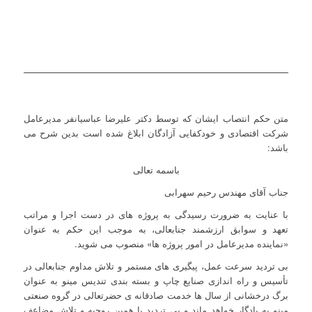
متن حکم انتصاب ایشان که توسط دکتر علیرضا عباسیانفر مدیرعامل
شرکت اقتصادی و خودکفایی آزادگان ابلاغ شده است بدین شرح می
باشد:
باسمه تعالی
جناب آقای مهندس رحیم سهرابی
با عنایت به ضرورت رسیدگی به پروژه های در دست اجرا و مراتب
تعهد و سوابق ارزشمند جنابعالی، به موجب این حکم به عنوان
«نماینده مدیرعامل در امور پروژه ها» منصوب می شوید.
بی تردید سرعت عمل، پیگیری های مستمر و تلاش مداوم جنابعالی در
تأسیس و راه اندازی صنایع چاپ و بسته بندی تندیس مینو به عنوان
برگ درخشانی از سال ها خدمت صادقانه ی حضرتعالی در گروه صنعتی
مینو به یادگار خواهد ماند و بی تردید با همین روحیه و تلاش مضاعف