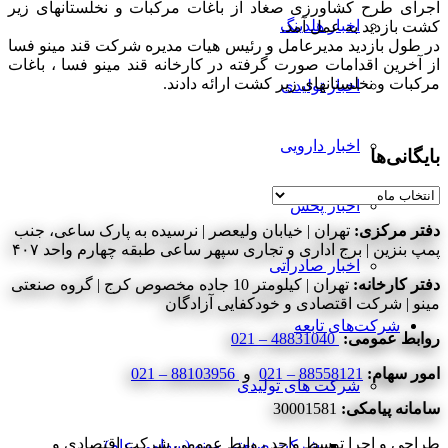
اجرای طرح کشاورزی صغاد از باغات مرکبات و نخلستانهای زیر
اخبار هلدینگ
کشت بازدید به عمل آمد.
در طول بازدید مدیرعامل و رئیس هیات مدیره شرکت قند مینو فسا
از آخرین اقدامات صورت گرفته در کارخانه قند مینو فسا ، باغات
مرکبات و‌ نخلستانهای زیر کشت ارائه دادند.
اخبار تولیدی
اخبار دارویی
بایگانی‌ها
بایگانی‌ها
اخبار پخش
دفتر مرکزی:
تهران | خیابان ولیعصر | نرسیده به پارک ساعی، جنب
پمپ بنزین | برج اداری و تجاری سپهر ساعی طبقه چهارم واحد ۴۰۷
اخبار صادراتی
دفتر کارخانه:
تهران | کیلومتر 10 جاده مخصوص کرج | گروه صنعتی
مینو | شرکت اقتصادی و خودکفایی آزادگان
شرکت‌های تابعه
روابط عمومی:
48831040 – 021
امور سهام:
88558121 – 021
و
88103956 – 021
شرکت های تولیدی
سامانه پیامکی:
30001581
طراحی و اجرا توسط واحد روابط عمومی شرکت اقتصادی و
شرکت صنعتی مینو (سهامی عام)