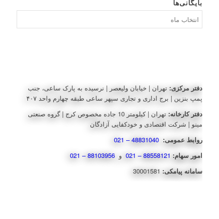
بایگانی‌ها
بایگانی‌ها
دفتر مرکزی:
تهران | خیابان ولیعصر | نرسیده به پارک ساعی، جنب
پمپ بنزین | برج اداری و تجاری سپهر ساعی طبقه چهارم واحد ۴۰۷
دفتر کارخانه:
تهران | کیلومتر 10 جاده مخصوص کرج | گروه صنعتی
مینو | شرکت اقتصادی و خودکفایی آزادگان
روابط عمومی:
48831040 – 021
امور سهام:
88558121 – 021
و
88103956 – 021
سامانه پیامکی:
30001581