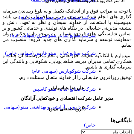
شرکت پیوند (فروشگاه های زنجیره ای)
با توجه به مراتب فوق و از آنجائیکه تکمیل و به بلوغ رساندن سرمایه
گذاری های انجام شده ضروری، حیاتی و اجتناب ناپذیر می باشد
شرکت صنعتی پارس مینو (سهامی عام)
بدینوسیله با استعانت از خداوند سبحان و نظر به تعهد، دانش و
پیشینه مدیریتی جنابعالی در بنگاه های تولیدی و خدماتی کشور و بر
اساس شایستگی های فردی، شما را به موجب این حکم بعنوان
شرکت صنایع غذایی مینو شرق (سهامی عام)
«معاونت توسعه و سرمایه گذاری های جدید گروه» منصوب می
نمایم.
شرکت صنایع غذایی مینو فارس (سهامی خاص)
امیدوارم با اتکاء به عنایات حق تعالی و تجارب ارزشمند آن جناب و
همکاری تمامی مدیران ذیربط شاهد پویایی، شکوفایی و بالندگی این
سرمایه گذاری ها باشیم.
شرکت شوکوپارس (سهامی عام)
توفیق روزافزون جنابعالی را از خداوند متعال مسئلت دارم.
علیرضا عباسیانفر
شرکت صنایع غذایی مینو کاسپین
مدیر عامل شرکت اقتصادی و خودکفایی آزادگان
شرکت دارویی، آرایشی و بهداشتی مینو (سهامی
(گروه صنعتی مینو)
بایگانی‌ها
خاص)
بایگانی‌ها