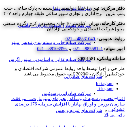
دفتر مرکزی:
تهران | خیابان ولیعصر | نرسیده به پارک ساعی، جنب
شرکت قند مینو فسا
پمپ بنزین | برج اداری و تجاری سپهر ساعی طبقه چهارم واحد ۴۰۷
دفتر کارخانه:
تهران | کیلومتر 10 جاده مخصوص کرج | گروه صنعتی
شرکت کشت و صنعت ماریان – چاشنی
مینو | شرکت اقتصادی و خودکفایی آزادگان
روابط عمومی:
48831040 – 021
شرکت صنایع چاپ و بسته بندی تندیس مینو
امور سهام:
88558121 – 021
و
88103956 – 021
سامانه پیامکی:
30001581
شرکت صنایع غذایی و آشامیدنی مینو زاگرس
طراحی و اجرا توسط واحد روابط عمومی شرکت اقتصادی و
خودکفایی آزادگان - ©2020 کلیه حقوق محفوظ می‌باشد
شرکت های صادراتی
Instagram
Telegram
شرکت صادراتی پرسوئیس
افتتاح نخستین شعبه فروشگاه زنجیره‌ای مینومارت...
موافقت
سازمان بورس و اوراق بهادار با افزایش سرمایه 176 درصدی
غشوکو...
شرکت های توزیع و پخش
رفتن به بالا