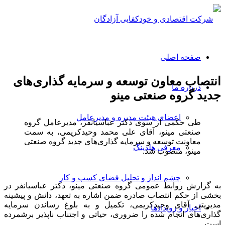
صفحه اصلی
انتصاب معاون توسعه و سرمایه گذاری‌های
درباره ما
جدید گروه صنعتی مینو
اعضای هیئت مدیره و مدیرعامل
طی حکمی از سوی دکتر عباسیانفر، مدیرعامل گروه
صنعتی مینو، آقای علی محمد وحیدکریمی، به سمت
معاونت توسعه و سرمایه گذاری‌های جدید گروه صنعتی
معرفی هلدینگ
مینو، منصوب شد.
چشم انداز و تحلیل فضای کسب و کار
به گزارش روابط عمومی گروه صنعتی مینو، دکتر عباسیانفر در
بخشی از حکم انتصاب صادره ضمن اشاره به تعهد، دانش و پیشینه
مدیریتی آقای وحیدکریمی، تکمیل و به بلوغ رساندن سرمایه
اخبار و رویدادها
گذاری‌های انجام شده را ضروری، حیاتی و اجتناب ناپذیر برشمرده
است.