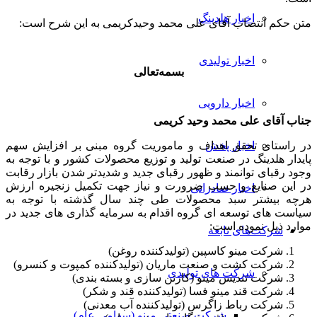
اخبار هلدینگ
متن حکم انتصاب آقای علی محمد وحیدکریمی به این شرح است:
اخبار تولیدی
بسمه‌تعالی
اخبار دارویی
جناب آقای
علی محمد
وحید کریمی
در راستای تحقق اهداف و ماموریت گروه مبنی بر افزایش سهم
اخبار پخش
پایدار هلدینگ در صنعت تولید و توزیع محصولات کشور و با توجه به
وجود رقبای توانمند و ظهور رقبای جدید و شدیدتر شدن بازار رقابت
در این صنایع و حسب ضرورت و نیاز جهت تکمیل زنجیره ارزش
اخبار صادراتی
هرچه بیشتر سبد محصولات طی چند سال گذشته با توجه به
سیاست های توسعه ای گروه اقدام به سرمایه گذاری های جدید در
موارد ذیل نموده است:
شرکت‌های تابعه
شرکت مینو کاسپین (تولیدکننده روغن)
شرکت کشت و صنعت ماریان (تولیدکننده کمپوت و کنسرو)
شرکت های تولیدی
شرکت تندیس مینو (کارتن سازی و بسته بندی)
شرکت قند مینو فسا (تولیدکننده قند و شکر)
شرکت رباط زاگرس (تولیدکننده آب معدنی)
شرکت صنعتی مینو (سهامی عام)