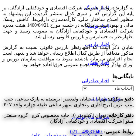
به گزارش روابط عمومی شرکت اقتصادی و خودکفایی آزادگان، بر
اخبار هلدینگ
پایه این گزارش که از سوی کدال منتشر گردیده، این پیشنهاد به
منظور اصلاح ساختار مالی، کارآمدسازی دارایی‌ها، کاهش ریسک
مالی و بهبود نسبت مالکانه در جلسه مورخ 1400/04/21 هیئت مدیره
اخبار تولیدی
شرکت اقتصادی و خودکفایی آزادگان به تصویب رسید و جهت
اظهارنظر به حسابرس و بازرس قانونی ارسال شد.
اخبار دارویی
شایان ذکر است که اظهارنظر بازرس قانونی نسبت به گزارش
مذکور متعاقباً از طریق کدال اطلاع رسانی خواهد شد و بدیهی است
انجام افزایش سرمایه یادشده منوط به موافقت سازمان بورس و
اخبار پخش
اوراق بهادار و تصویب مجمع عمومی فوق‌العاده خواهد بود.
بایگانی‌ها
اخبار صادراتی
بایگانی‌ها
شرکت‌های تابعه
دفتر مرکزی:
تهران | خیابان ولیعصر | نرسیده به پارک ساعی، جنب
پمپ بنزین | برج اداری و تجاری سپهر ساعی طبقه چهارم واحد ۴۰۷
دفتر کارخانه:
تهران | کیلومتر 10 جاده مخصوص کرج | گروه صنعتی
شرکت های تولیدی
مینو | شرکت اقتصادی و خودکفایی آزادگان
روابط عمومی:
48831040 – 021
شرکت صنعتی مینو (سهامی عام)