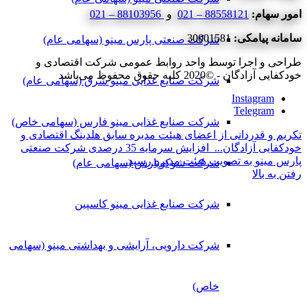
امور سهام:
88558121 – 021
و
88103956 – 021
سامانه پیامکی:
30001581
شرکت صنعتی پارس مینو (سهامی عام)
طراحی و اجرا توسط واحد روابط عمومی شرکت اقتصادی و
خودکفایی آزادگان - ©2020 کلیه حقوق محفوظ می‌باشد
شرکت صنایع غذایی مینو شرق (سهامی عام)
Instagram
Telegram
شرکت صنایع غذایی مینو فارس (سهامی خاص)
تکریم و قدردانی از اعضای هیئت مدیره سابق هلدینگ اقتصادی و
خودکفایی آزادگان...
افزایش سرمایه 35 درصدی شرکت صنعتی
پارس مینو به تصویب هیئت مدیره رسید...
شرکت شوکوپارس (سهامی عام)
رفتن به بالا
شرکت صنایع غذایی مینو کاسپین
شرکت دارویی، آرایشی و بهداشتی مینو (سهامی
خاص)