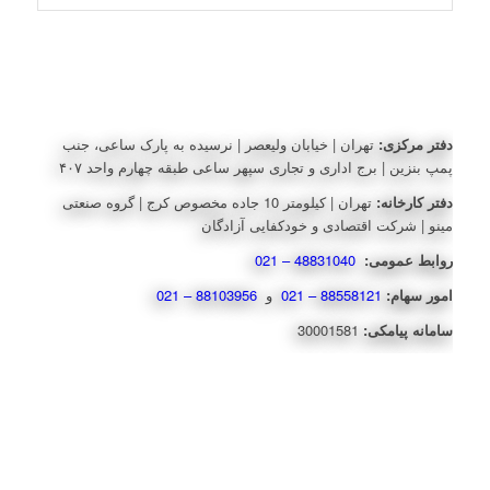
دفتر مرکزی:
تهران | خیابان ولیعصر | نرسیده به پارک ساعی، جنب
پمپ بنزین | برج اداری و تجاری سپهر ساعی طبقه چهارم واحد ۴۰۷
دفتر کارخانه:
تهران | کیلومتر 10 جاده مخصوص کرج | گروه صنعتی
مینو | شرکت اقتصادی و خودکفایی آزادگان
روابط عمومی:
48831040 – 021
امور سهام:
88558121 – 021
و
88103956 – 021
سامانه پیامکی:
30001581