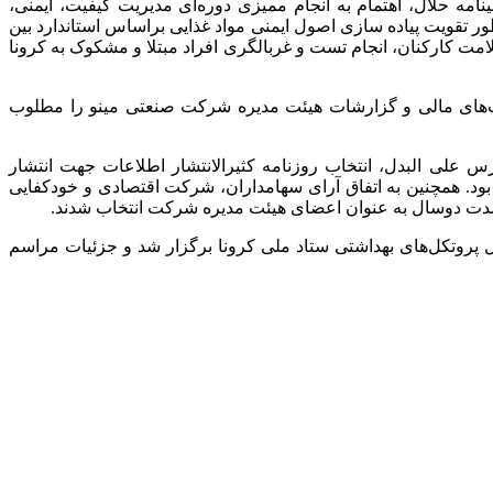
رمولاسیون محصولات، تولید آزمایشی بیش از 19 محصول جدید، تمدید گواهینامه‌های شرکت همانند ایزو 17025 و گواهینامه حلال، اهتمام به انجام ممیزی دوره‌ای مدیریت کیفیت، ایمنی،
 ایمنی غذا 17025، انعقاد قرارداد با مشاور باتجربه به منظور تقویت پیاده سازی اصول ایمنی مواد غذایی براساس استاندارد بین
دهای بهداشتی و پایش منظم سلامت کارکنان، انجام تست و غربالگری افراد مبتلا و مشکوک به کرونا
‌های مالی و گزارشات هیئت مدیره شرکت صنعتی مینو را مطلوب
ی البدل، انتخاب روزنامه کثیرالانتشار اطلاعات جهت انتشار
سالیانه شرکت صنعتی مینو بود. همچنین به اتفاق آرای سهامداران، شرکت اقتصادی و خودکفایی
دت دوسال به عنوان اعضای هیئت مدیره شرکت انتخاب شدند.
پروتکل‌های بهداشتی ستاد ملی کرونا برگزار شد و جزئیات مراسم