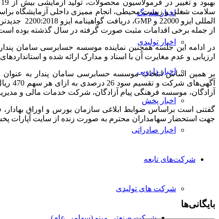
اخبار هلدینگ
المللی ایزو
از جمله برخی اقدامات مثبت صورت گرفته در سال گذشته بوده است
اخبار تولیدی
در ادامه این جلسه همچنین نماینده موسسه حسابرسی سامان پند
ارزیابی و عدم مغایرت آن با اسناد و مدارک ارائه شده و استانداردهای
اخبار دارویی
بر همین اساس انتخاب موسسه حسابرسی سامان پندار به عنوان ح
آگهی‌
آزادگان، موسسه فرهنگی پیام آزادگان، شرکت خدمات مالی و مدیر
اخبار پخش
گفتنی است براساس ضوابط ابلاغی سازمان بورس و اوراق بهادار، ف
جهت استحضار سهامداران محترم به صورت زنده از سایت آپارات پخش
اخبار صادراتی
شرکت‌های تابعه
شرکت های تولیدی
بایگانی‌ها
شرکت صنعتی مینو (سهامی عام)