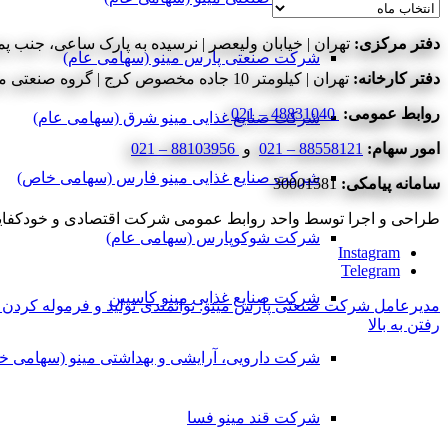
بایگانی‌ها
دفتر مرکزی:
تهران | خیابان ولیعصر | نرسیده به پارک ساعی، جنب پمپ
شرکت صنعتی پارس مینو (سهامی عام)
دفتر کارخانه:
تهران | کیلومتر 10 جاده مخصوص کرج | گروه صنعتی مینو | شرکت اقتصادی و خودکفایی آزادگان
روابط عمومی:
48831040 – 021
شرکت صنایع غذایی مینو شرق (سهامی عام)
امور سهام:
88558121 – 021
و
88103956 – 021
شرکت صنایع غذایی مینو فارس (سهامی خاص)
سامانه پیامکی:
30001581
طراحی و اجرا توسط واحد روابط عمومی شرکت اقتصادی و خودکفایی آزادگان - ©2020 کلیه حق
شرکت شوکوپارس (سهامی عام)
Instagram
Telegram
شرکت صنایع غذایی مینو کاسپین
مدیرعامل شرکت صنعتی پارس مینو: توانمندی تولید و فرموله کردن 
رفتن به بالا
شرکت دارویی، آرایشی و بهداشتی مینو (سهامی خ
شرکت قند مینو فسا