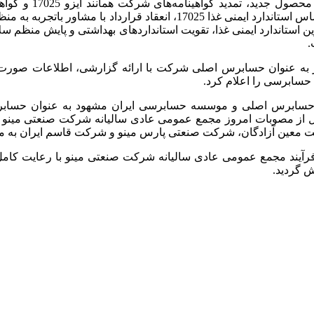
بهبود و تغییر در ف
سلامت شغلی و زیست محیطی، انجام ممیزی داخلی آزمایشگاه براساس استاندارد
 22000 و GMP، دریافت گواهینامه ایزو 2200:2018 جدیدترین استاندارد ایمنی غذا، تقویت استاندار
.
ار به عنوان حسابرس اصلی شرکت با ارائه گزارشی، اطلاعات صورت
 حسابرسی را اعلام کرد.
سابرس اصلی و موسسه حسابرسی ایران مشهود به عنوان حسابرس عل
های شرکت و تقسیم سود 26 درصدی به ازای هر سهم 470 ریال از مصوبات امروز مجمع عمومی عادی 
یت معین آزادگان، شرکت صنعتی پارس مینو و شرکت قاسم ایران به م
رآیند مجمع عمومی عادی سالیانه شرکت صنعتی مینو با رعایت کامل 
 گردید.