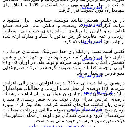
شرکت در سال مالی منتهی به 30 اسفندماه 1399 به اتفاق آرای
اخبار هلدینگ
سهامداران مورد تصویب قرار گرفت.
در این جلسه همچنین نماینده موسسه حسابرسی ایران مشهود با
اخبار تولیدی
قرائت گزارشی، صورت وضعیت و عملکرد مالی شرکت صنایع
غذایی مینو فارس را برپایه‌ی استانداردهای حسابرسی، مطلوب
ارزیابی و عدم مغایرت گزارش مذکور با اسناد و مدارک ارائه شده
اخبار دارویی
از جانب هیئت مدیره را اعلام کرد.
گفتنی است نصب و راه‌اندازی خط سورتینگ بسته‌بندی خرما، راه
اندازی خط استحصال کنستانتره شهد توت و شهد انجیر و شیره
اخبار پخش
کشمش، امکان سنجی تولید سرکه و تولید پفک در اوزان 60 و 90
گرمی از جمله اقدامات مثبت صورت گرفته در شرکت صنایع غذایی
مینو فارس به شمار می‌آید.
اخبار صادراتی
در همین ارتباط دستیابی به 1323 درصد افزایش سود ریالی، افزایش
سرمایه 110 درصدی از محل تجدید ارزیابی و مطالبات سهامداران
شرکت‌های تابعه
و آورده‌های نقدی و خروج از زیان عملیاتی و زیان انباشته، رشد 28
درصدی افزایش میزان وزنی تولیدات، به صفر رسیدن 8 میلیارد
تومان زیان انباشته سال‌های گذشته شرکت، ایجاد بیش از 7 میلیارد
شرکت های تولیدی
تومان سودانباشته، تسویه بدهی معوقه مالیاتی و پرداخت مطالبات
شرکت‌های گروه و تامین کنندگان مواد اولیه از جمله دستاوردهای
هیئت مدیره مینو فارس در حوزه مالی بوده است.
شرکت صنعتی مینو (سهامی عام)