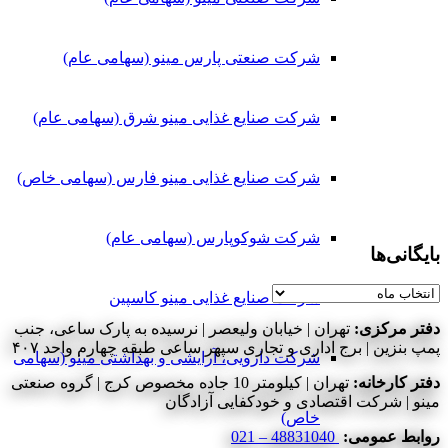
شرکت صنعتی پارس مینو (سهامی عام)
شرکت صنایع غذایی مینو شرق (سهامی عام)
شرکت صنایع غذایی مینو فارس (سهامی خاص)
شرکت شوکوپارس (سهامی عام)
بایگانی‌ها
بایگانی‌ها
شرکت صنایع غذایی مینو کاسپین
دفتر مرکزی:
تهران | خیابان ولیعصر | نرسیده به پارک ساعی، جنب
پمپ بنزین | برج اداری و تجاری سپهر ساعی طبقه چهارم واحد ۴۰۷
شرکت دارویی، آرایشی و بهداشتی مینو (سهامی
دفتر کارخانه:
تهران | کیلومتر 10 جاده مخصوص کرج | گروه صنعتی
مینو | شرکت اقتصادی و خودکفایی آزادگان
خاص)
روابط عمومی:
48831040 – 021