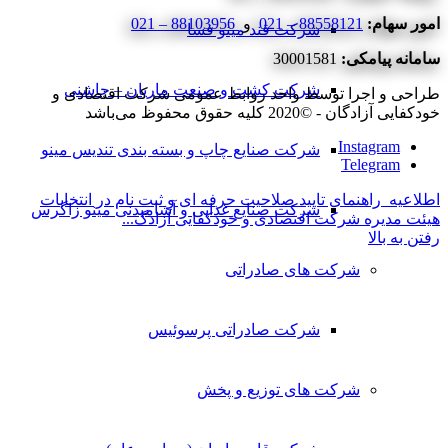
امور سهام:
88558121 – 021
و
88103956 – 021
شرکت قند مینو فسا
سامانه پیامکی:
30001581
شرکت کشت و صنعت ماریان – چاشنی
طراحی و اجرا توسط واحد روابط عمومی شرکت اقتصادی و
خودکفایی آزادگان - ©2020 کلیه حقوق محفوظ می‌باشد
Instagram
شرکت صنایع چاپ و بسته بندی تندیس مینو
Telegram
اطلاعیه
راهنمای تایید صلاحیت حرفه ای و ثبت نام در انتخابات
شرکت صنایع غذایی و آشامیدنی مینو زاگرس
هیئت مدیره شرکت اقتصادی و خودکفایی آزادگ...
رفتن به بالا
شرکت های صادراتی
شرکت صادراتی پرسوئیس
شرکت های توزیع و پخش