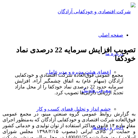
صفحه اصلی
تصویب افزایش سرمایه 22 درصدی نماد
درباره ما
خودکفا
اعضای هیئت مدیره و مدیرعامل
مجمع عمومی فوق‌العاده شرکت اقتصادی و خودکفایی
آزادگان (سهام عام) به اتفاق چشمگیر آراء، افزایش
سرمایه حدود 22 درصدی نماد خودکفا را از محل مازاد
معرفی هلدینگ
تجدید ارزیابی دارایی‌ها تصویب کرد.
چشم انداز و تحلیل فضای کسب و کار
به گزارش روابط عمومی گروه صنعتی مینو، در مجمع عمومی
فوق‌العاده شرکت اقتصادی و خودکفایی آزادگان که به‌منظور اجرای
مفاد ماده ۱۴ قانون حداکثر استفاده از توان تولیدی و خدماتی کشور
اخبار و رویدادها
و حمایت از کالای ایرانی (مصوب ۱۳۹۸/۲/۱۵ مجلس شورای
اسلامی) روز چهارشنبه 1400/01/25 در محل سالن ورزشی شرکت