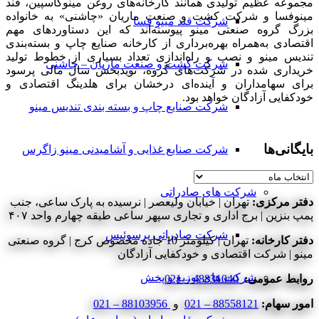
مجموعه عظیم تولیدی همانند کارخانه‌های روغن مینوکاسپین، قند
مینوفسا و شرکت کشت و صنعت ماریان «چاشنی» به خانواده
شرکت قند مینو فسا
بزرگ گروه صنعتی مینو پیوسته‌اند که این دستاوردهای مهم
اقتصادی به‌همراه بهره‌برداری از کارخانه صنایع چاپ و بسته‌بندی
تندیس مینو و نصب و راه‌اندازی تعداد بسیاری از خطوط تولید
شرکت کشت و صنعت ماریان – چاشنی
خریداری شده در شرکت‌های گروه، نویدبخش سال مالی پرسود
برای سهامداران و آینده‌ای درخشان برای هلدینگ اقتصادی و
خودکفایی آزادگان خواهد بود.
شرکت صنایع چاپ و بسته بندی تندیس مینو
بایگانی‌ها
شرکت صنایع غذایی و آشامیدنی مینو زاگرس
بایگانی‌ها
شرکت های صادراتی
دفتر مرکزی:
تهران | خیابان ولیعصر | نرسیده به پارک ساعی، جنب
پمپ بنزین | برج اداری و تجاری سپهر ساعی طبقه چهارم واحد ۴۰۷
شرکت صادراتی پرسوئیس
دفتر کارخانه:
تهران | کیلومتر 10 جاده مخصوص کرج | گروه صنعتی
مینو | شرکت اقتصادی و خودکفایی آزادگان
شرکت های توزیع و پخش
روابط عمومی:
48831040 – 021
امور سهام:
88558121 – 021
و
88103956 – 021