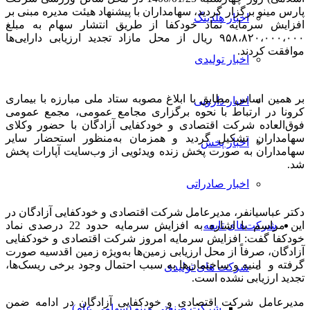
پارس مینو برگزار گردید، سهامداران با پیشنهاد هیئت مدیره مبنی بر
اخبار هلدینگ
افزایش سرمایه نماد خودکفا از طریق انتشار سهام به مبلغ
۹۵۸،۸۲۰،۰۰۰،۰۰۰ ریال از محل مازاد تجدید ارزیابی دارایی‌ها
موافقت کردند.
اخبار تولیدی
بر همین اساس مطابق با ابلاغ مصوبه ستاد ملی مبارزه با بیماری
اخبار دارویی
کرونا در ارتباط با نحوه برگزاری مجامع عمومی، مجمع عمومی
فوق‌العاده شرکت اقتصادی و خودکفایی آزادگان با حضور وکلای
سهامداران تشکیل گردید و همزمان به‌منظور استحضار سایر
اخبار پخش
سهامداران به صورت پخش زنده ویدئویی از وب‌سایت آپارات پخش
شد.
اخبار صادراتی
دکتر عباسیانفر، مدیرعامل شرکت اقتصادی و خودکفایی آزادگان در
این مراسم با اشاره به افزایش سرمایه حدود 22 درصدی نماد
شرکت‌های تابعه
خودکفا گفت: افزایش سرمایه امروز شرکت اقتصادی و خودکفایی
آزادگان، صرفاً از محل ارزیابی زمین‌ها به‌ویژه زمین اقدسیه صورت
گرفته و ابنیه و ساختمان‌ها به سبب احتمال وجود برخی ریسک‌ها،
شرکت های تولیدی
تجدید ارزیابی نشده است.
مدیرعامل شرکت اقتصادی و خودکفایی آزادگان در ادامه ضمن
شرکت صنعتی مینو (سهامی عام)