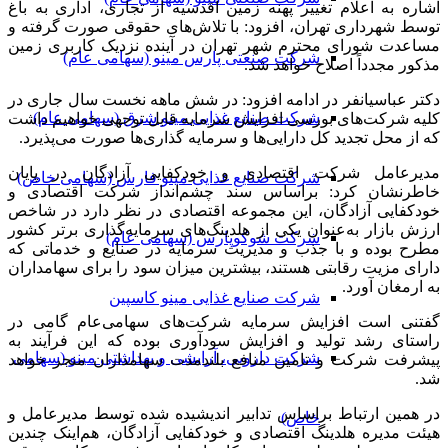
اشاره به اعلام تغییر پهنه زمین اقدسیه از تجاری، اداری به باغ
توسط شهرداری تهران، افزود: با تلاش‌های حقوقی صورت گرفته و
مساعدت شورای محترم شهر تهران در آینده نزدیک کاربری زمین
شرکت صنعتی پارس مینو (سهامی عام)
مذکور مجدداً اصلاح خواهد شد.
دکتر عباسیانفر در ادامه افزود: در شش ماهه نخست سال جاری در
شرکت صنایع غذایی مینو شرق (سهامی عام)
کلیه شرکت‌های بورسی افزایش سرمایه قابل توجهی خواهیم داشت
که از محل تجدید کل دارایی‌ها و سرمایه گذاری‌ها صورت می‌پذیرد.
مدیرعامل شرکت اقتصادی و خودکفایی آزادگان در پایان
شرکت صنایع غذایی مینو فارس (سهامی خاص)
خاطرنشان کرد: براساس سند چشم‌انداز شرکت اقتصادی و
خودکفایی آزادگان، این مجموعه اقتصادی در نظر دارد در شاخص
ارزش بازار به‌عنوان يکی از هلدينگ‌های سرمايه‌گذاری برتر کشور
شرکت شوکوپارس (سهامی عام)
مطرح بوده و با جذب و مديريت سرمايه در صنايع و خدماتی که
دارای مزيت رقابتی هستند، بیشترین میزان سود را برای سهامداران
به ارمغان آورد.
شرکت صنایع غذایی مینو کاسپین
گفتنی است افزایش سرمایه شرکت‌های سهامی‌عام گامی در
راستای رشد تولید و افزایش سودآوری بوده که این فرآیند به
شرکت دارویی، آرایشی و بهداشتی مینو (سهامی
پیشرفت شرکت و تامین منافع بلندمدت سهامداران منجر خواهد
شد.
در همین ارتباط براساس تدابیر اندیشیده شده توسط مدیرعامل و
خاص)
هیئت مدیره هلدینگ اقتصادی و خودکفایی آزادگان، هم‌اینک چندین