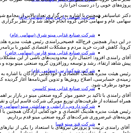
پروژه‌های خوبی را در دست اجرا دارد.
دکتر عباسیانفر همچنین با اشاره به برگزاری تعداد بالایی از مجام
شرکت صنعتی پارس مینو (سهامی عام)
سهامی عام و سهامی خاص گروه انجام خواهد شد و از نظر برگزاری 
شرکت صنایع غذایی مینو شرق (سهامی عام)
در این دیدار همچنین فرج‌الله فصیحی‌رامندی رئیس هیئت مدیره هلد
کرونا، کاهش قدرت خرید مردم و مشکلات اقتصادی کشور با برنامه‌ریزی
شرکت صنایع غذایی مینو فارس (سهامی خاص)
پیش شاهد ارتقاء، رشد و توسعه روزافزون گروه صنعتی مینو بوده و ه
شرکت شوکوپارس (سهامی عام)
رئیس هیئت مدیره هلدینگ اقتصادی و خودکفایی آزادگان با اشاره
زمینه‌ی حسابرسی، اصلاح روش‌ها و تدوین آئین‌نامه‌ها آغاز گردیده 
موجود برطرف شود.
شرکت صنایع غذایی مینو کاسپین
آقای ‌رامندی با تاکید بر حضور موثر گروه صنعتی مینو در بازار بر اه
همراه استفاده از ظرفیت‌های توزیع مویرگی شرکت قاسم ایران و تق
شرکت دارویی، آرایشی و بهداشتی مینو (سهامی خ
رئیس هیئت مدیره هلدینگ اقتصادی و خودکفایی آزادگان همچنین با ا
هزینه‌های غیرضروری شرکت‌های گروه صنعتی مینو قدم برداریم.
شرکت قند مینو فسا
آقای ‌رامندی تربیت و پرورش نیروهای با استعداد را یکی از نیازهای
داخلی مجموعه استفاده شده و تربیت، پرورش و استعدادیابی از نیروها