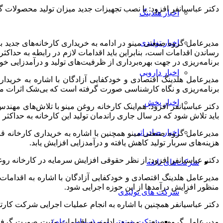
دکتر عباسیانفر افزود: با نصب تجهیزات جدید میزان تولید محصولات گ
اخبار هلدینگ
اخبار تولیدی
مدیرعامل گروه صنعتی مینو در ادامه به خریداری کارخانه‌های جدید به
رساندن اقدامات است، بنابراین باید اقدامات لازم در رابطه به حداکث
برنامه‌ریزی در جهت بهره‌برداری از ظرفیت‌های تولید و درآمدزایی خوا
اخبار دارویی
مدیرعامل هلدینگ اقتصادی و خودکفایی آزادگان با اشاره به خریدا
برنامه‌ریزی و نگاه کارشناسی صورت گرفته است که بی‌شک اثرات مثب
اخبار پخش
دکتر عباسیانفر افزود: هم‌اینک کارخانه روغن مینو با تلاش‌های م
باید تلاش شود که در سال جاری راندمان تولید این کارخانه به حداکثر ا
اخبار صادراتی
مدیرعامل گروه صنعتی مینو همچنین با اشاره به خریداری کارخانه قند 
هزینه‌های سربار تولید کاهش یافته و درآمدزایی افزایش یابد.
دکتر عباسیانفر افزود: از نظر حقوقی افزایش سرمایه در کارخانه روغن به میزان 200 میلیارد تومان انجام شده و تلاش خواهد شد که در کارخانه قند نیز اقدامات لا
شرکت‌های تابعه
مدیرعامل هلدینگ اقتصادی و خودکفایی آزادگان با اشاره به اقدا
منظور افزایش درآمدها از این حوزه اجرایی شود.
شرکت های تولیدی
دکتر عباسیانفر همچنین با اشاره به انجام عملیات اجرایی شرکت کارتن س
مدیرعامل گروه صنعتی مینو در ادامه به اقدامات مثبت صورت گرفت
شرکت صنعتی مینو (سهامی عام)