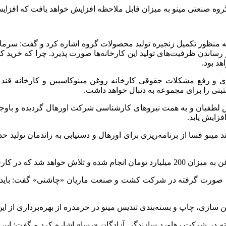
روه صنعتی مینو به میزان قابل ملاحظه افزایش خواهد یافت که افزایش 
 منظور تکمیل زنجیره تولید محصولات گروه اشاره کرد و گفت: سرمایه‌گ
ر رساندن ظرفیت‌های تولید این کارخانه‌ها صورت پذیرد. چرا که خرید ک
هد بود.
ری و رفع مشکلات حقوقی کارخانه روغن مینوکاسپین و کارخانه قند 
تی را برای مجموعه به دنبال خواهد داشت.
هندس لطفیان و به همت نیروهای کارشناسی شرکت اورهال گردیده و باوج
فزایش یابد.
مینو فسا از برنامه‌ریزی برای اورهال و دستیابی به راندمان تولید ح
زم در این زمینه صورت پذیرد.
مات صورت گرفته در شرکت کشت و صنعت ماریان «چاشنی» گفت: باید در
ازی، چاپ و بسته‌بندی تندیس مینو در خرمدره از بهره‌برداری از این کا
ه در شرکت رهاورد سازندگی آزادگان «رسا» اشاره کرد و گفت: این ش