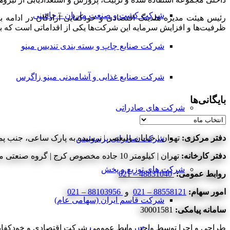
شرکت کشت و صنعت ماریان – چاشنی
رئیس هیئت مدیره هلدینگ اقتصادی و خودکفایی آزادگان در ادامه ب
ظرفیت‌ها و افزایش سرمایه این شرکت‌ها یکی از اقداماتی است که ب
شرکت صنایع چاپ و بسته بندی تندیس مینو
شرکت صنایع غذایی و آشامیدنی مینو زاگرس
بایگانی‌ها
شرکت های صادراتی
بایگانی‌ها
دفتر مرکزی:
تهران | خیابان ولیعصر | نرسیده به پارک ساعی، جنب پمپ
شرکت صادراتی پرسوئیس
دفتر کارخانه:
تهران | کیلومتر 10 جاده مخصوص کرج | گروه صنعتی مینو | شرکت اقتصادی و خودکفایی آزادگان
شرکت های توزیع و پخش
روابط عمومی:
48831040 – 021
امور سهام:
88558121 – 021
و
88103956 – 021
شرکت قاسم ایران (سهامی عام)
سامانه پیامکی:
30001581
طراحی و اجرا توسط واحد روابط عمومی شرکت اقتصادی و خودکفایی آزادگان - ©2020 کلیه حق