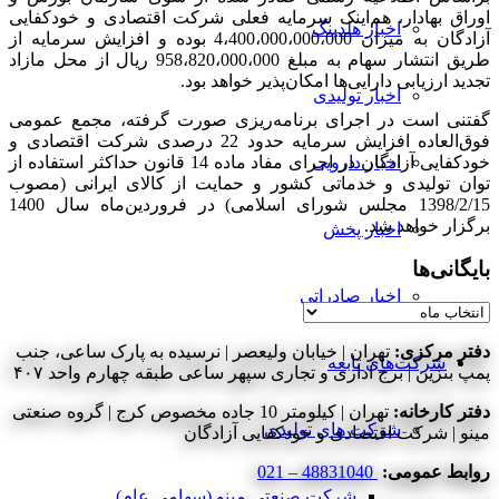
اوراق بهادار، ‌هم‌اینک سرمایه فعلی شرکت اقتصادی و خودکفایی
اخبار هلدینگ
آزادگان به میزان 4،400،000،000،000 بوده و افزایش سرمایه از
طریق انتشار سهام به مبلغ 958،820،000،000 ریال از محل مازاد
تجدید ارزیابی دارایی‌ها امکان‌پذیر خواهد بود.
اخبار تولیدی
گفتنی است در اجرای برنامه‌ریزی صورت گرفته، مجمع عمومی
فوق‌العاده افزایش سرمایه حدود 22 درصدی شرکت اقتصادی و
خودکفایی آزادگان در اجرای مفاد ماده 14 قانون حداکثر استفاده از
اخبار دارویی
توان تولیدی و خدماتی کشور و حمایت از کالای ایرانی (مصوب
1398/2/15 مجلس شورای اسلامی) در فروردین‌ماه سال 1400
برگزار خواهد شد.
اخبار پخش
بایگانی‌ها
اخبار صادراتی
بایگانی‌ها
دفتر مرکزی:
تهران | خیابان ولیعصر | نرسیده به پارک ساعی، جنب
شرکت‌های تابعه
پمپ بنزین | برج اداری و تجاری سپهر ساعی طبقه چهارم واحد ۴۰۷
دفتر کارخانه:
تهران | کیلومتر 10 جاده مخصوص کرج | گروه صنعتی
شرکت های تولیدی
مینو | شرکت اقتصادی و خودکفایی آزادگان
روابط عمومی:
48831040 – 021
شرکت صنعتی مینو (سهامی عام)