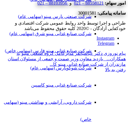
امور سهام:
88558121 – 021
و
88103956 – 021
سامانه پیامکی:
30001581
شرکت صنعتی پارس مینو (سهامی عام)
طراحی و اجرا توسط واحد روابط عمومی شرکت اقتصادی و
خودکفایی آزادگان - ©2020 کلیه حقوق محفوظ می‌باشد
شرکت صنایع غذایی مینو شرق (سهامی عام)
Instagram
Telegram
شرکت صنایع غذایی مینو فارس (سهامی خاص)
پیام نوروزی دکتر عباسیانفر مدیرعامل گروه صنعتی مینو به
همکاران...
بازدید معاون وزیر صمت و جمعی از مسئولان استان
مازندران از شرکت صنایع غذایی مینو کا...
شرکت شوکوپارس (سهامی عام)
رفتن به بالا
شرکت صنایع غذایی مینو کاسپین
شرکت دارویی، آرایشی و بهداشتی مینو (سهامی
خاص)