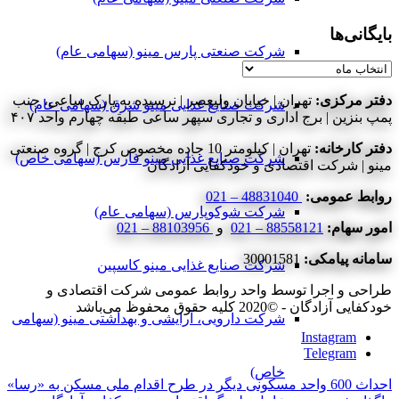
بایگانی‌ها
شرکت صنعتی پارس مینو (سهامی عام)
بایگانی‌ها
دفتر مرکزی:
تهران | خیابان ولیعصر | نرسیده به پارک ساعی، جنب
شرکت صنایع غذایی مینو شرق (سهامی عام)
پمپ بنزین | برج اداری و تجاری سپهر ساعی طبقه چهارم واحد ۴۰۷
دفتر کارخانه:
تهران | کیلومتر 10 جاده مخصوص کرج | گروه صنعتی
شرکت صنایع غذایی مینو فارس (سهامی خاص)
مینو | شرکت اقتصادی و خودکفایی آزادگان
روابط عمومی:
48831040 – 021
شرکت شوکوپارس (سهامی عام)
امور سهام:
88558121 – 021
و
88103956 – 021
سامانه پیامکی:
30001581
شرکت صنایع غذایی مینو کاسپین
طراحی و اجرا توسط واحد روابط عمومی شرکت اقتصادی و
خودکفایی آزادگان - ©2020 کلیه حقوق محفوظ می‌باشد
شرکت دارویی، آرایشی و بهداشتی مینو (سهامی
Instagram
Telegram
خاص)
احداث 600 واحد مسکونی دیگر در طرح اقدام ملی مسکن به «رسا»