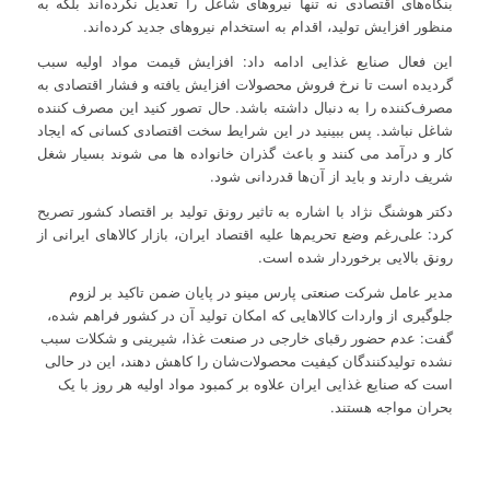
بنگاه‌های اقتصادی نه تنها نیروهای شاغل‌ را تعدیل نکرده‌اند بلکه به
منظور افزایش تولید، اقدام به استخدام نیروهای جدید کرده‌اند.
این فعال صنایع غذایی ادامه داد: افزایش قیمت مواد اولیه سبب
گردیده است تا نرخ فروش محصولات افزایش یافته و فشار اقتصادی به
مصرف‌کننده را به دنبال داشته باشد. حال تصور کنید این مصرف کننده
شاغل نباشد. پس ببینید در این شرایط سخت اقتصادی کسانی که ایجاد
کار و درآمد می کنند و باعث گذران خانواده ها می شوند بسیار شغل
شریف دارند و باید از آن‌ها قدردانی شود.
دکتر هوشنگ نژاد با اشاره به تاثیر رونق تولید بر اقتصاد کشور تصریح
کرد: علی‌رغم وضع تحریم‌ها علیه اقتصاد ایران، بازار کالاهای ایرانی از
رونق بالایی برخوردار شده است.
مدیر عامل شرکت صنعتی پارس مینو در پایان ضمن تاکید بر لزوم
جلوگیری از واردات کالاهایی که امکان تولید آن در کشور فراهم شده،
گفت: عدم حضور رقبای خارجی در صنعت غذا، شیرینی و شکلات سبب
نشده تولیدکنندگان کیفیت محصولات‌شان را کاهش دهند، این در حالی
است که صنایع غذایی ایران علاوه بر کمبود مواد اولیه هر روز با یک
بحران مواجه هستند.