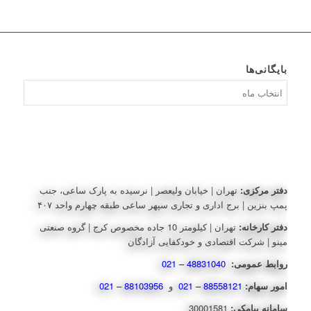
بایگانی‌ها
بایگانی‌ها
دفتر مرکزی:
تهران | خیابان ولیعصر | نرسیده به پارک ساعی، جنب
پمپ بنزین | برج اداری و تجاری سپهر ساعی طبقه چهارم واحد ۴۰۷
دفتر کارخانه:
تهران | کیلومتر 10 جاده مخصوص کرج | گروه صنعتی
مینو | شرکت اقتصادی و خودکفایی آزادگان
روابط عمومی:
48831040 – 021
امور سهام:
88558121 – 021
و
88103956 – 021
سامانه پیامکی:
30001581