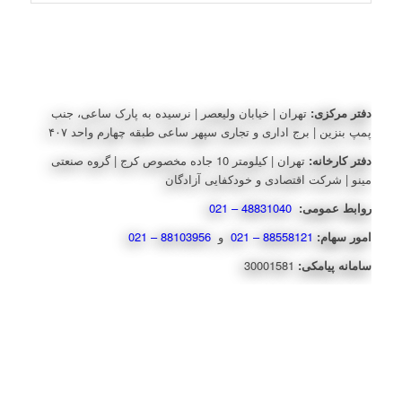
دفتر مرکزی:
تهران | خیابان ولیعصر | نرسیده به پارک ساعی، جنب
پمپ بنزین | برج اداری و تجاری سپهر ساعی طبقه چهارم واحد ۴۰۷
دفتر کارخانه:
تهران | کیلومتر 10 جاده مخصوص کرج | گروه صنعتی
مینو | شرکت اقتصادی و خودکفایی آزادگان
روابط عمومی:
48831040 – 021
امور سهام:
88558121 – 021
و
88103956 – 021
سامانه پیامکی:
30001581