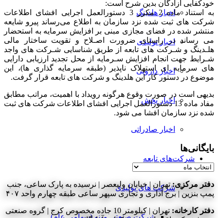
خودکفایی آزادگان بدین شرح است:
به استناد ماده 2 مکرر 3 دستورالعمل اجرایی افشای اطلاعات
اخبار هلدینگ
شرکت های ثبت شده نزد سازمان به اطلاع می‌رساند پیرو شایعه
منتشر شده در فضای مجازی مبنی بر افزايش سرمايه به استحضار
می رساند در راستای ضرورت اصـلاح و تقويت ساختار مالی
اخبار تولیدی
هلـدينگ و شـرکت های تابعه از طريق شناسايی شـرکت های واجد
شـرايط جهت انجام افزايش سـرمايه از محل تجديد ارزيابی دارايی
های سرمايه ای استهلاک ناپذير (طبقه سرمايه گذاری ها)، اين
اخبار دارویی
موضوع در دستور کار اين هلدينگ و شرکت های تابعه قرار گرفت.
بدیهی است در صورت وقوع هرگونه رویداد با اهمیت، مراتب مطابق
اخبار پخش
مفاد ماده 13 دستورالعمل اجرایی افشای اطلاعات شرکت های ثبت
شده نزد سازمان افشا می شود.
اخبار صادراتی
بایگانی‌ها
شرکت‌های تابعه
بایگانی‌ها
دفتر مرکزی:
تهران | خیابان ولیعصر | نرسیده به پارک ساعی، جنب
شرکت های تولیدی
پمپ بنزین | برج اداری و تجاری سپهر ساعی طبقه چهارم واحد ۴۰۷
دفتر کارخانه:
تهران | کیلومتر 10 جاده مخصوص کرج | گروه صنعتی
شرکت صنعتی مینو (سهامی عام)