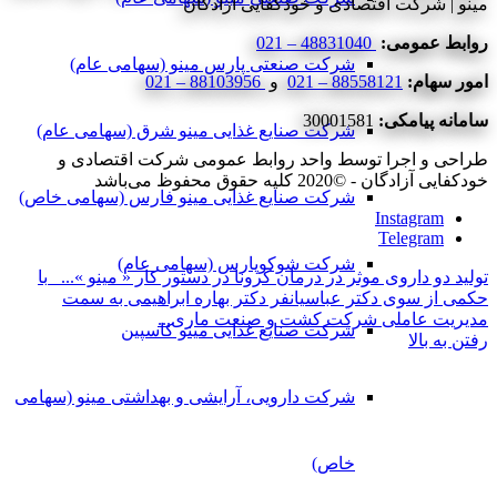
مینو | شرکت اقتصادی و خودکفایی آزادگان
روابط عمومی:
48831040 – 021
شرکت صنعتی پارس مینو (سهامی عام)
امور سهام:
88558121 – 021
و
88103956 – 021
سامانه پیامکی:
30001581
شرکت صنایع غذایی مینو شرق (سهامی عام)
طراحی و اجرا توسط واحد روابط عمومی شرکت اقتصادی و
خودکفایی آزادگان - ©2020 کلیه حقوق محفوظ می‌باشد
شرکت صنایع غذایی مینو فارس (سهامی خاص)
Instagram
Telegram
شرکت شوکوپارس (سهامی عام)
تولید دو داروی موثر در درمان کرونا در دستور کار « مینو »...
با
حکمی از سوی دکتر عباسیانفر دکتر بهاره ابراهیمی به سمت
مدیریت عاملی شرکت کشت و صنعت ماری...
شرکت صنایع غذایی مینو کاسپین
رفتن به بالا
شرکت دارویی، آرایشی و بهداشتی مینو (سهامی
خاص)