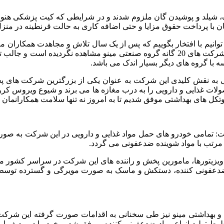
ک، شیلد و پوشیدن گان ملزوم شدند و در شرایطی که کیت پزشکی هنوز
 با پرداخت حقوق مزایا و حتی اضافه کاری به حالت قرنطینه در منز
نیم با افتخار بگوییم که پس از یک سال تلاش و مجاهدت همکاران مت
عزیزمان هیچ مورد ابتلای به کووید 19 منتهی به فوت در هیچ کدام از شرکت های 20 گانه گرو
ه با گروه های دیگر بسیار اندک می باشد.
به نقش کلیدی این شرکت به عنوان یکی از بزرگترین شرکت های پخش
ات غذایی و دارویی را به درب مغازه ها می برند و شیوع ویروس کرونا
روتکل های بهداشتی موفق شدیم تا به امروز نه تنها سلامت همکارانمان
 تمامی خودرو های حمل مواد غذایی و دارویی در این شرکت به صورت 
مرتب با مواد شوینده ضدعفونی می گردد.
 ویزیتورها، مامورین پخش و راننده های این شرکت در سراسر کشور مج
اد ضدعفونی کننده، دستکش و ماسک به صورت مویرگی و گسترده توس
 و بهداشتی مینو نیز طی سخنانی به اقدامات صورت گرفته این شرکت
وط تولید انواع مواد ضدعفونی کننده، موفق شدیم خود را در ردیف اول