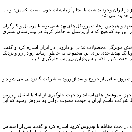
 در ایران وجود نداشت با انجام آزمایشات خون، تست اکسیژن و تب
ل هدایت می شد.
عهد و همچنین رعایت پروتکل های بهداشتی توسط پرسنل و کارگران
ه صنعتی مینو مشاهده نگردیده است و جالب تر این بود که هیچ کدام از پرسنل به خاطر کرونا در بیمارستان بستری
 مویرگی محصولات غذایی و دارویی در ایران اشاره کرد و گفت:
 یک تهدید جدی برای این مجموعه به خاطر ارتباط رو در رو و نزدیک
 را حفظ کنیم بلکه از شیوع این ویروس جلوگیری کنیم.
روزانه قبل از خروج و بعد از ورود به شرکت گندزدایی می شوند و
هز به پوشش های استاندارد جهت جلوگیری از ابتلا یا انتقال ویروس
ط شرکت قاسم ایران با قیمت مصوب دولتی به فروش رسید که این
 در بحث مقابله با ویروس کرونا اشاره کرد و گفت: پس از احساس
ین شرکت های تولید کننده مواد ضد عفونی کننده ایران قرار دهیم و