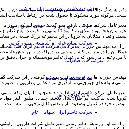
شرکت کشت و صنعت ماریان – چاشنی
دکتر هوشنگ نژاد ادامه داد: تمامی پرسنل خطوط تولید به زدن ماس
سنجی هرگونه مورد مشکوک تا حصول نتیجه در ارتباط با سلامت ایشان
مدیرعامل شرکت صنعتی پارس مینو گفت: خوشحالیم که امروز می توا
شرکت صنایع چاپ و بسته بندی تندیس مینو
نشدند و تعداد مبتلایان به کرونا در این مجموعه بزرگ صنعتی در مقایس
شرکت صنایع غذایی و آشامیدنی مینو زاگرس
در ادامه مهندس خزرایی مدیرعامل شرکت قاسم ایران طی سخنانی 
همکاران ما در سراسر کشور و حتی در دورافتاده ترین بخش ها، محصول
با مردم تلقی می شود که با اعمال تدابیر هوشمندانه و اجرای دقیق پ
شرکت های صادراتی
مهندس خزرایی با اشاره به اقدامات صورت گرفته در این شرکت گفت:
شرکت صادراتی پرسوئیس
تمامی سوله های جورچینی و بارگیری مواد غذایی و دارویی به صورت 
مدیرعامل شرکت قاسم ایران ادامه داد: همچنین با بیان اینکه تمامی
شرکت های توزیع و پخش
کرونا شده اند گفت: در طول سال گذشته چند ده میلیون لیتر مو
موضوع خود در کنترل وضعیت بازار نقش قابل توجهی داشته است.
شرکت قاسم ایران (سهامی عام)
در ادامه این رزمایش دکتر زمانی مدیرعامل شرکت دارویی، آرایشی
نیاز کشور به مواد ضدعفونی کننده با تغییر خطوط تولید شربت به خط