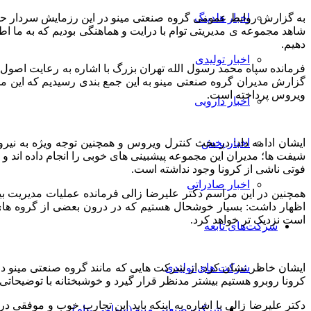
به گزارش روابط عمومی گروه صنعتی مینو در این رزمایش سردار حسن 
اخبار هلدینگ
شاهد مجموعه ی مدیریتی توام با درایت و هماهنگی بودیم که به ما اط
دهیم.
اخبار تولیدی
فرمانده سپاه محمد رسول الله تهران بزرگ با اشاره به رعایت اصول 
گزارش مدیران گروه صنعتی مینو به این جمع بندی رسیدیم که این مجموع
ویروس پرداخته است.
اخبار دارویی
ایشان ادامه داد: در بحث کنترل ویروس و همچنین توجه ویژه به نیرو
اخبار پخش
فوتی ناشی از کرونا وجود نداشته است.
اخبار صادراتی
همچنین در این مراسم دکتر علیرضا زالی فرمانده عملیات مدیریت بی
اظهار داشت: بسیار خوشحال هستیم که در درون بعضی از گروه های 
است نزدیک تر خواهد کرد.
شرکت‌های تابعه
ایشان خاطر نشان کرد: از شرکت هایی که مانند گروه صنعتی مینو د
شرکت های تولیدی
کرونا روبرو هستیم بیشتر مدنظر قرار گیرد و خوشبختانه با توضیح
شرکت صنعتی مینو (سهامی عام)