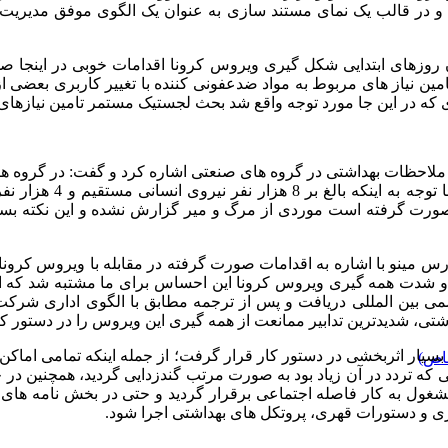
ان روزهای ابتدایی شکل گیری ویروس کرونا اقدامات خوبی در اینجا صو
مین نیاز های مربوط به مواد ضدعفونی کننده با تغییر کاربری بعضی 
گری که در این جا مورد توجه واقع شد بحث لجستیک مستمر تامین نیازها
 ملاحظات بهداشتی در گروه های صنعتی اشاره کرد و گفت: در گروه ه
افراد و ایجاد محیط کا
 صورت گرفته است موردی از مرگ و میر گزارش نشده و این نکته بسیا
 مینو با اشاره به اقدامات صورت گرفته در مقابله با ویروس کرون
شدت همه گیری ویروس کرونا این احساس برای ما مشتبه شد که احتمالا
قابله با کووید19 را از طریق مراجع رسمی بین المللی دریافت و پس از ترجمه مطابق با
، شدیدترین تدابیر ممانعت از همه گیری این ویروس را در دستور کار
بسیار اثربخشی در دستور کار قرار گرفت؛ از جمله اینکه تمامی اماک
اص)
 تردد در آن زیاد بود به صورت مرتب گندزدایی گردید، همچنین در خط
مشغول به کار فاصله اجتماعی برقرار گردید و حتی در بخش نامه های 
ی و دستورات قهری، پروتکل های بهداشتی اجرا شود.