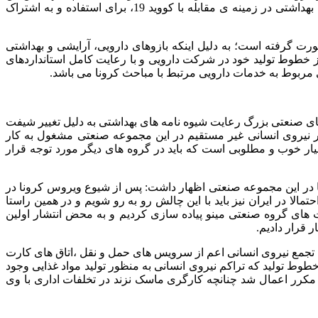
است که مجموعه اقداماتی که تا کنون انجام شده به صورت مکتوب و در قالب یک نمای مستند سازی به عنوان یک الگوی موفق مدیریت بهداشتی در زمینه ی مقابله با کووید 19، برای استفاده و به اشتراک
رت گرفته است؛ به دلیل اینکه بازوهای دارویی، آرایشی و بهداشتی
از خطوط تولید خود در شرکت دارویی و با رعایت کامل استانداردهای
ی مربوط به خدمات دارویی مرتبط با مباحث کرونا می باشد.
ای صنعتی بزرگ رعایت شیوه نامه های بهداشتی به دلیل تغییر شیفت
ر اشتراکی تر با سختی بیشتری همراه است؛ با توجه به اینکه بالغ بر 8 هزار نفر نیروی انسانی مستقیم و 4 هزار نفر نیروی انسانی غیر مستقیم در این مجموعه صنعتی مشغول به کار
ر خوب و مطلوبی است که باید در گروه های دیگر مورد توجه قرار
ا در این مجموعه صنعتی اظهار داشت: پس از شیوع ویروس کرونا در
 در ایران نیز باید با این چالش رو به رو شویم و در همین راستا
 الگوی اداری شرکت های گروه صنعتی مینو پیاده سازی کردیم و به محض انتشار اولین
 قرار دادیم.
ن تجمع نیروی انسانی اعم از سرویس های حمل و نقل ،اتاق های کارت
وط تولید که تراکم نیروی انسانی به منظور تولید مواد غذایی وجود
مکرر اعمال شد چنانچه کارگری ماسک نزند در تخلفات اداری با وی