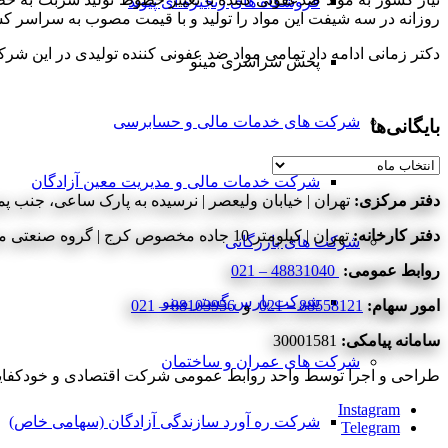
فروشگاه های زنجیره ای پیوند
روزانه در سه شیفت این مواد را تولید و با قیمت مصوب به سراسر ک
دکتر زمانی ادامه داد تمامی مواد ضد عفونی کننده تولیدی در این شرکت مطابق 
پخش سراسری مینو
شرکت های خدمات مالی و حسابرسی
بایگانی‌ها
بایگانی‌ها
شرکت خدمات مالی و مدیریت معین آزادگان
دفتر مرکزی:
تهران | خیابان ولیعصر | نرسیده به پارک ساعی، جنب پمپ
دفتر کارخانه:
تهران | کیلومتر 10 جاده مخصوص کرج | گروه صنعتی مینو | شرکت اقتصادی و خودکفایی آزادگان
شرکت های بازرگانی
روابط عمومی:
48831040 – 021
شرکت پارس گستر مینو
امور سهام:
88558121 – 021
و
88103956 – 021
سامانه پیامکی:
30001581
شرکت های عمران و ساختمان
طراحی و اجرا توسط واحد روابط عمومی شرکت اقتصادی و خودکفایی آزادگان - ©2020 کلیه حق
Instagram
شرکت ره آورد سازندگی آزادگان (سهامی خاص)
Telegram