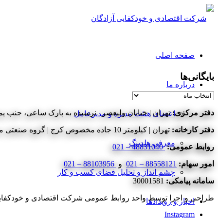
صفحه اصلی
بایگانی‌ها
درباره ما
بایگانی‌ها
دفتر مرکزی:
تهران | خیابان ولیعصر | نرسیده به پارک ساعی، جنب پمپ
اعضای هیئت مدیره و مدیرعامل
دفتر کارخانه:
تهران | کیلومتر 10 جاده مخصوص کرج | گروه صنعتی مینو | شرکت اقتصادی و خودکفایی آزادگان
معرفی هلدینگ
روابط عمومی:
48831040 – 021
امور سهام:
88558121 – 021
و
88103956 – 021
چشم انداز و تحلیل فضای کسب و کار
سامانه پیامکی:
30001581
طراحی و اجرا توسط واحد روابط عمومی شرکت اقتصادی و خودکفایی آزادگان - ©2020 کلیه حق
اخبار و رویدادها
Instagram