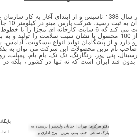
شرکت صنعتی پارس مینو در سال 1338 تاسیس و از ابتدای آغاز ب
در سال 346
بر 230 هزار متر مربع فعالیت می کند که 6 سایت کارخانه ای 
اداره دارد و هم اینک بیش از 100 محصول با نشان سیب سلامت را 
ی که بیش از 1200 نیرو دارد و از پیشگامان تولید انواع بیسکویت، 
صاحب نام ترین محصولات این شرکت می توان به پفک 
تال، پتی پور، رنگارنگ، تک تک، یام یام، پمپلت، 
بدون قند ایران است که نه تنها در کشور ، بلکه در م
بایگان
دفتر مرکزی:
تهران | خیابان ولیعصر | نرسیده به
بایگانی‌ه
پارک ساعی، جنب پمپ بنزین | برج اداری و