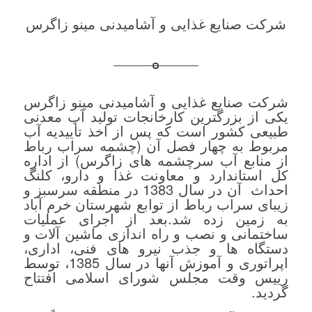
شرکت صنایع غذایی و آشامیدنی مینو زاگرس
شرکت صنایع غذایی و آشامیدنی مینو زاگرس
یکی از بزرگترین کارخانجات تولید آب معدنی
طبیعی کشور است که پس از اخذ تأییدیه آب
مربوط به چهار فصل آن (چشمه سراب رباط
از منابع آب سرچشمه های زاگرس) از اداره
کل استاندارد و معاونت غذا و دارو، کلنگ
احداث آن در سال 1383 در منطقه سرسبز و
زیبای سراب رباط از توابع شهرستان خرم آباد
به زمین زده شد.بعد از اجرای عملیات
ساختمانی و نصب و راه اندازی ماشین آلات و
دستگاه ها و جذب نیرو های فنی، اداری،
اپراتوری و آموزش آنها در سال 1385، توسط
رییس وقت مجلس شورای اسلامی افتتاح
گردید.