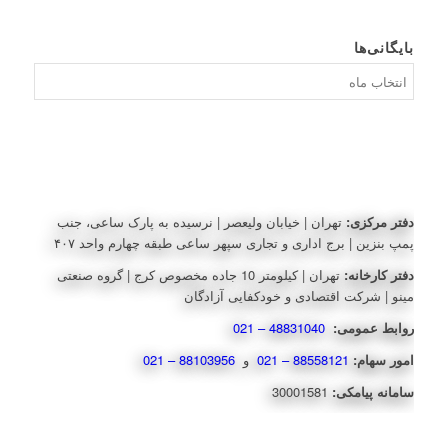
بایگانی‌ها
بایگانی‌ها
دفتر مرکزی:
تهران | خیابان ولیعصر | نرسیده به پارک ساعی، جنب
پمپ بنزین | برج اداری و تجاری سپهر ساعی طبقه چهارم واحد ۴۰۷
دفتر کارخانه:
تهران | کیلومتر 10 جاده مخصوص کرج | گروه صنعتی
مینو | شرکت اقتصادی و خودکفایی آزادگان
روابط عمومی:
48831040 – 021
امور سهام:
88558121 – 021
و
88103956 – 021
سامانه پیامکی:
30001581